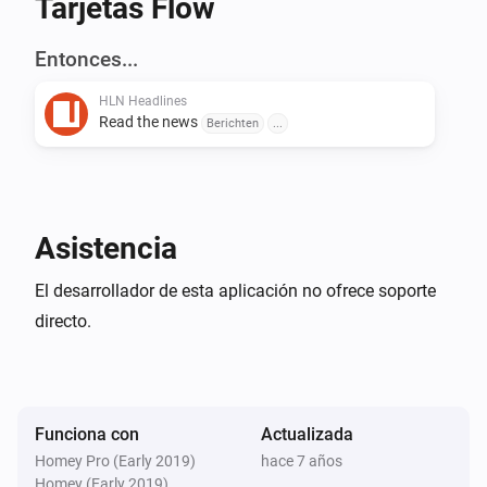
Tarjetas Flow
-   Het nieuws alsjeblieft

-   Lees het nieuws

Entonces...
-   … En meer

HLN Headlines
Read the news
Berichten
...
OPMERKINGEN:

-   Homey kan alleen het nieuws met een 
Nederlandstalige stem uitspreken.

Asistencia
-   Niet Nederlandstalige woorden kan Homey ook niet 
goed uitspreken.

El desarrollador de esta aplicación no ofrece soporte
directo.
Vind je dit leuk?

Wil je dat ik door ga met het ontwikkelen? [PayPal]
Funciona con
Actualizada
Homey Pro (Early 2019)
hace 7 años
Homey (Early 2019)