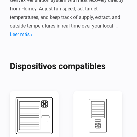
Genvex ventilation system with heat recovery directly 
from Homey. Adjust fan speed, set target 
temperatures, and keep track of supply, extract, and 
outside temperatures in real time over your local 
network.

Leer más ›
Currently supports the Genvex Optima 270 connected 
via Nabto. Integrate your ventilation unit into Homey 
Dispositivos compatibles
flows to automate indoor climate based on schedules, 
sensor readings, or other smart home events.