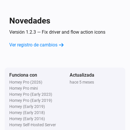
Genvex Optima 270
La alarma general se ha activado
Novedades
Genvex Optima 270
La alarma general se ha desactivado
Versión 1.2.3 — Fix driver and flow action icons
Ver registro de cambios
Genvex Optima 270
A temperature changed
Genvex Optima 270
Funciona con
Actualizada
Bypass state changed
Homey Pro (2026)
hace 5 meses
Homey Pro mini
Y...
Homey Pro (Early 2023)
Homey Pro (Early 2019)
Genvex Optima 251
Homey (Early 2019)
La alarma general está activada
Homey (Early 2018)
Homey (Early 2016)
Homey Self-Hosted Server
Genvex Optima 251