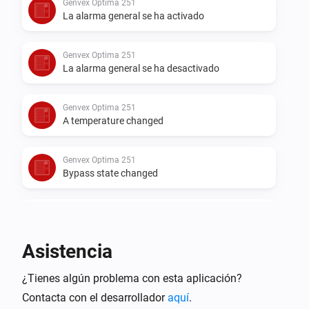
Genvex Optima 251
La alarma general se ha activado
Genvex Optima 251
La alarma general se ha desactivado
Genvex Optima 251
A temperature changed
Genvex Optima 251
Bypass state changed
Genvex Optima 270
La temperatura deseada ha cambiado
Asistencia
Genvex Optima 270
¿Tienes algún problema con esta aplicación?
La humedad ha cambiado
Contacta con el desarrollador
aquí
.