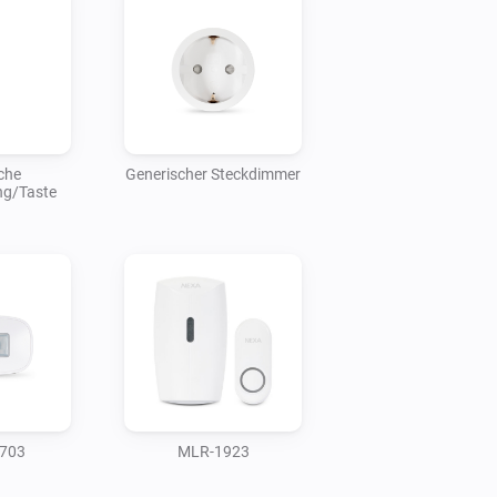
che
Generischer Steckdimmer
ng/Taste
703
MLR-1923