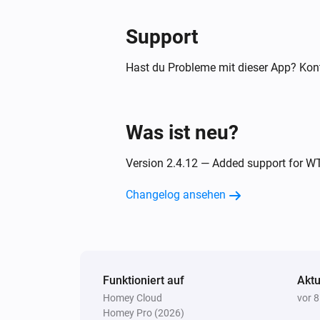
Ausgeschaltet
Support
MLR-1923
Der allgemeine Alarm ist angegan
Hast du Probleme mit dieser App? Kont
MWMR-251
Angeschaltet
Was ist neu?
MYC-2300
Version 2.4.12 — Added support for 
Angeschaltet
Changelog ansehen
MYCR-100
Ausgeschaltet
MYCR-250
Funktioniert auf
Ausgeschaltet
Aktu
Homey Cloud
vor 
Homey Pro (2026)
WBD-01 (WiFi)