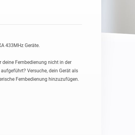
Homey Pro
Ethernet Adapter
Stelle eine Verbindung mit
deinem Ethernet-Netzwerk
her.
XA 433MHz Geräte.

er deine Fernbedienung nicht in der 
 aufgeführt? Versuche, dein Gerät als 
nerische Fernbedienung hinzuzufügen.