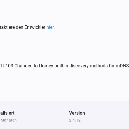
Der Bewegungs-Alarm ist angegangen
MLR-1923
gen
Der allgemeine Alarm ist ausgegangen
aktiere den Entwickler
hier
.
MWMR-251
Ausgeschaltet
MYC-2300
WTH-103 Changed to Homey built-in discovery methods for mDNS
Ausgeschaltet
MYCR-100
Dimm-Niveau geändert
MYCR-250
alisiert
Dimm-Niveau geändert
Version
8 Monaten
2.4.12
WBD-01 (WiFi)