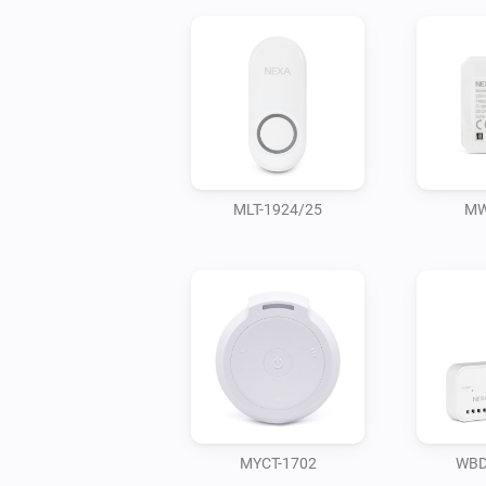
MLT-1924/25
MW
MYCT-1702
WBD-