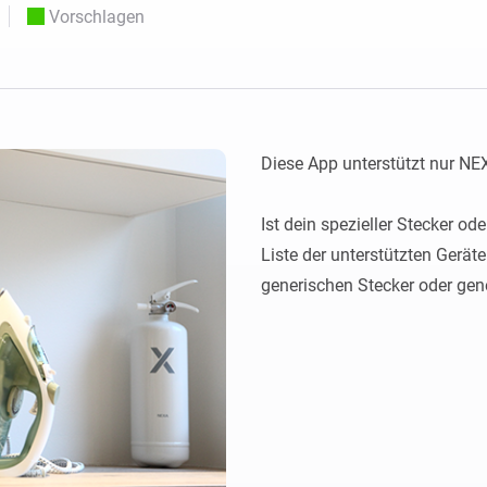
Moods
Vorschlagen
ashboards.
Wähle oder erstelle Voreinstellungen für die
en
Beleuchtung.
 und Homey Self-Hosted Server.
rt-Home-Geräte für Sie.
Homey Energy Dongle
kabellose
Überwachen Sie den
 sechs
Stromverbrauch Ihres
Hauses in Echtzeit.
Diese App unterstützt nur NE
Ist dein spezieller Stecker od
Liste der unterstützten Geräte
generischen Stecker oder ge