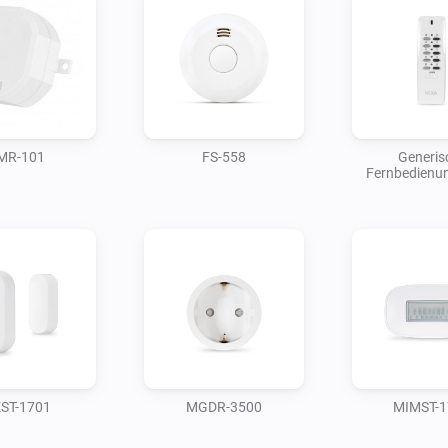
MR-101
FS-558
Generis
Fernbedienu
ST-1701
MGDR-3500
MIMST-1