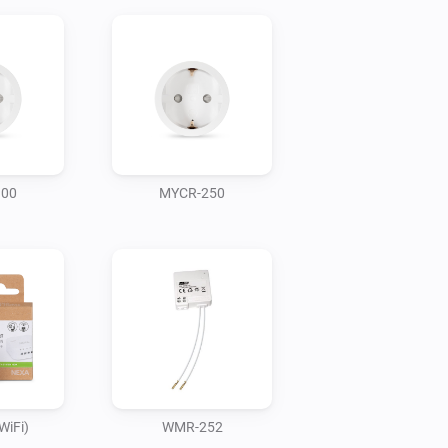
100
MYCR-250
WiFi)
WMR-252