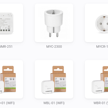
MR-251
MYC-2300
MYCR-
01 (WiFi)
WBL-01 (WiFi)
WBR-01 (