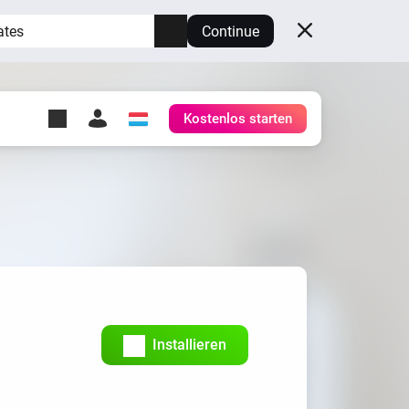
ates
Continue
Kostenlos starten
y Self-Hosted Server
ge
deinen eigenen Homey.
h
Self-Hosted Server
Lass Homey auf deiner
Hardware laufen.
Installieren