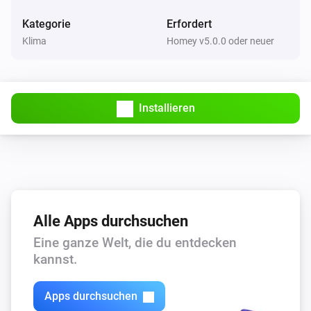
Kategorie
Erfordert
WiFi-Panel-Heater
Die Temperatur setzen
°C
Klima
Homey v5.0.0 oder neuer
WiFi-Panel-Heater
Einschalten
Installieren
WiFi-Panel-Heater
Ausschalten
WiFi-Panel-Heater
Ein- oder ausschalten
Alle Apps durchsuchen
WiFi-Thermostat
Eine ganze Welt, die du entdecken
Die Temperatur setzen
°C
kannst.
WiFi-Thermostat
Apps durchsuchen
Einschalten