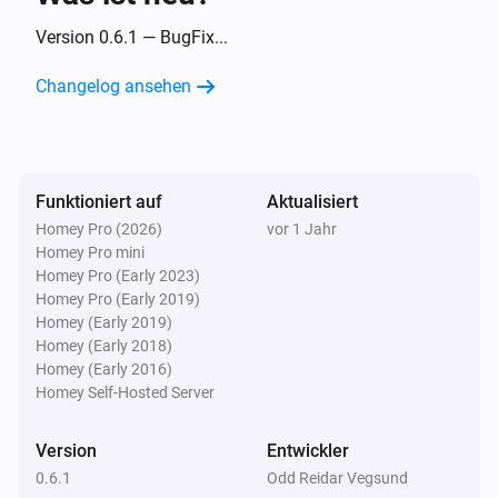
WiFi-Thermostat
Die Temperatur hat sich geändert
Version 0.6.1 — BugFix...
Changelog ansehen
WiFi-Thermostat
Angeschaltet
WiFi-Thermostat
Funktioniert auf
Aktualisiert
Ausgeschaltet
Homey Pro (2026)
vor 1 Jahr
Homey Pro mini
Und ...
Homey Pro (Early 2023)
Homey Pro (Early 2019)
WiFi-Panel-Heater
Homey (Early 2019)
Ist an
Homey (Early 2018)
Homey (Early 2016)
Homey Self-Hosted Server
WiFi-Thermostat
Ist an
Version
Entwickler
0.6.1
Odd Reidar Vegsund
Dann ...