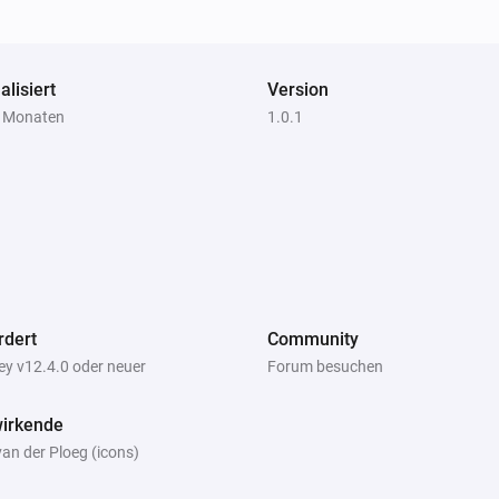
en
Der Sabotage-Alarm ist ausgegangen
)
Rauchmelder / Hitzemelder (ZB-Module)
alisiert
Der Batterie-Alarm ist angegangen
Version
2 Monaten
1.0.1
)
Rauchmelder / Hitzemelder (ZB-Module)
i
i
Alarm-Selbsttest gestartet
Hitzemelder (ZW-Module)
Der Sabotage-Alarm ist an
rdert
Community
y v12.4.0 oder neuer
Forum besuchen
Hitzemelder (ZW-Module)
i
i
Das Gerät sollte ersetzt werden
wirkende
an der Ploeg (icons)
Rauchmelder (ZW-Module)
Der Sabotage-Alarm ist an