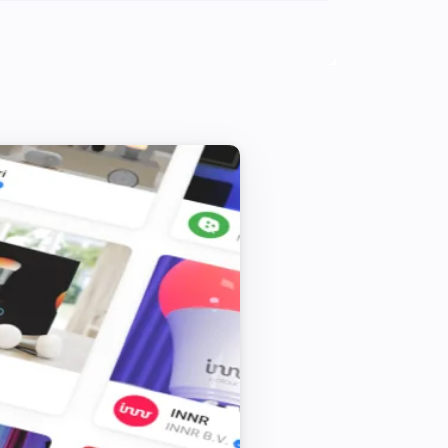
Rauchmelder (ZW-Module)
i
Inspektion ist erforderlich
Rauchmelder / Hitzemelder (ZB-Module)
Es gibt ein Problem