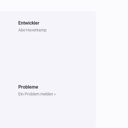
Ein Problem wird erkannt
Rauchmelder / Hitzemelder (ZB-Module)
Der Batterie-Alarm ist ausgegangen
Entwickler
Abe Haverkamp
Hitzemelder (ZW-Module)
Es gibt ein Problem
Probleme
Ein Problem melden »
Hitzemelder (ZW-Module)
i
Inspektion ist erforderlich
Rauchmelder (ZW-Module)
Es gibt ein Problem