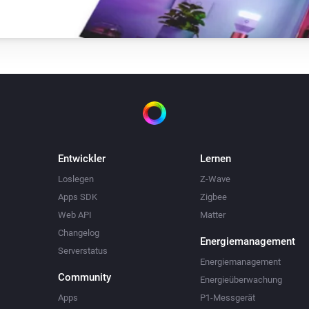
Entwickler
Lernen
Loslegen
Z-Wave
Apps SDK
Zigbee
Web API
Matter
Changelog
Energiemanagement
Serverstatus
Energiemanagement
Community
Energieüberwachung
Apps
P1-Messgerät