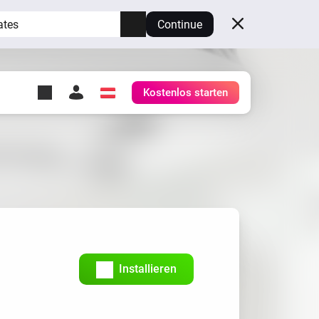
ates
Continue
Kostenlos starten
y Self-Hosted Server
ge
deinen eigenen Homey.
h
Self-Hosted Server
Lass Homey auf deiner
Hardware laufen.
Installieren