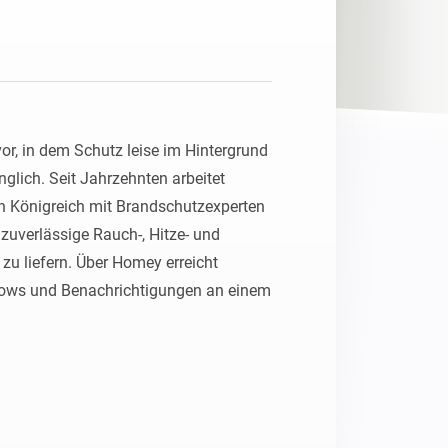
Homey Pro
Ethernet Adapter
Stelle eine Verbindung mit
deinem Ethernet-Netzwerk
her.
or, in dem Schutz leise im Hintergrund 
nglich. Seit Jahrzehnten arbeitet 
n Königreich mit Brandschutzexperten 
verlässige Rauch-, Hitze- und 
 liefern. Über Homey erreicht 
lows und Benachrichtigungen an einem 