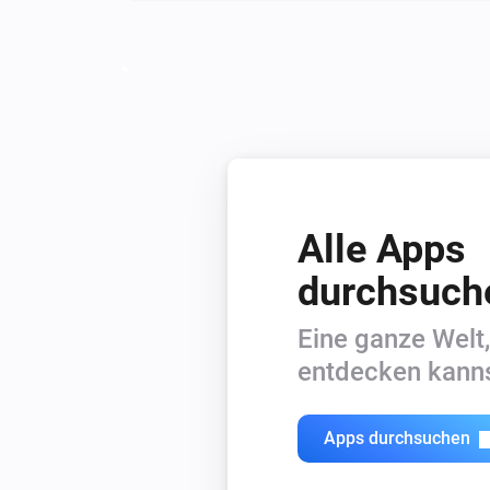
Rauchmelder (ZW-Module)
Reinigung ist erforderlich
Rauchmelder / Hitzemelder (ZB-Module
Der Feuer-Alarm ist an
Rauchmelder / Hitzemelder (ZB-Module
Der Batterie-Alarm ist an
Alle Apps
durchsuch
Eine ganze Welt,
entdecken kanns
Apps durchsuchen