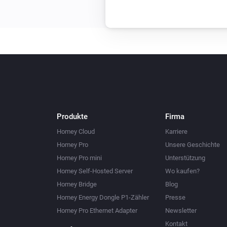
Produkte
Firma
Homey Cloud
Karriere
Homey Pro
Unsere Geschichte
Homey Pro mini
Unterstützung
Homey Self-Hosted Server
Wo kaufen?
Homey Bridge
Blog
Homey Energy Dongle P1-Zähler
Presse
Homey Pro Ethernet Adapter
Newsletter
Kontakt