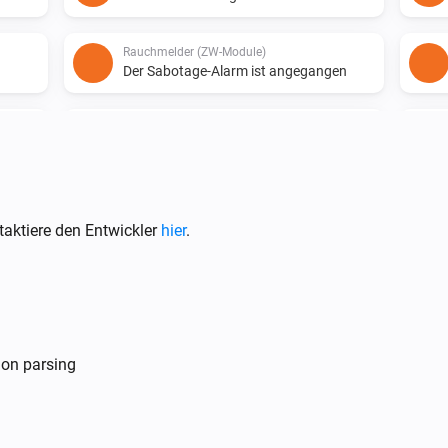
Rauchmelder (ZW-Module)
Der Sabotage-Alarm ist angegangen
Rauchmelder (ZW-Module)
Das Problem ist gelöst
Rauchmelder (ZW-Module)
i
i
Reinigung ist nicht mehr erforderlich
aktiere den Entwickler
hier
.
Rauchmelder (ZW-Module)
i
i
ich
Inspektion ist erforderlich
Rauchmelder / Hitzemelder (ZB-Module)
ion parsing
i
Der Feuer-Alarm ist angegangen
)
Rauchmelder / Hitzemelder (ZB-Module)