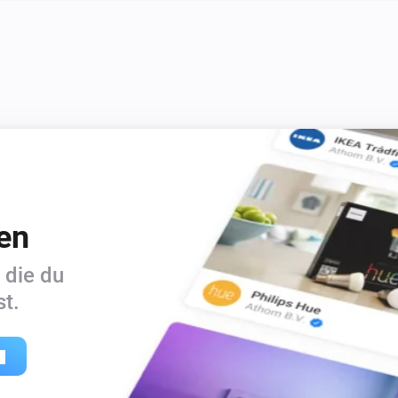
Rauchmelder (ZW-Module)
i
i
Das Gerät sollte ersetzt werden
)
Rauchmelder / Hitzemelder (ZB-Module)
Der Sabotage-Alarm ist an
)
en
 die du
t.