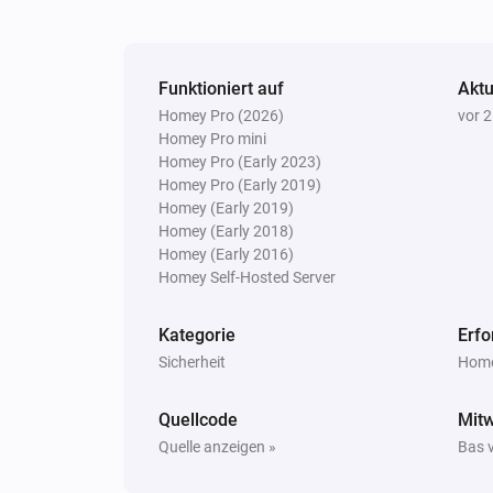
Der Sabotage-Alarm ist angegang
Rauchmelder / Hitzemelder (ZB-Module
Funktioniert auf
Das Problem ist gelöst
Aktu
Homey Pro (2026)
vor 
Homey Pro mini
Rauchmelder / Hitzemelder (ZB-Module
Homey Pro (Early 2023)
Alarm-Selbsttest beendet
Homey Pro (Early 2019)
Homey (Early 2019)
Homey (Early 2018)
Und ...
Homey (Early 2016)
Homey Self-Hosted Server
Hitzemelder (ZW-Module)
Der Hitze-Alarm ist an
Kategorie
Erfo
Sicherheit
Home
Hitzemelder (ZW-Module)
Reinigung ist erforderlich
Quellcode
Mit
Quelle anzeigen »
Bas v
Rauchmelder (ZW-Module)
Der Rauch-Alarm ist an