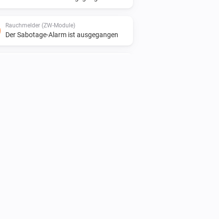
Rauchmelder (ZW-Module)
Der Sabotage-Alarm ist ausgegangen
Rauchmelder (ZW-Module)
Der Batteriestand hat sich geändert
Rauchmelder (ZW-Module)
i
Reinigung ist erforderlich
Rauchmelder (ZW-Module)
i
Alarm-Selbsttest beendet
Rauchmelder / Hitzemelder (ZB-Module)
Der Feuer-Alarm ist ausgegangen
Rauchmelder / Hitzemelder (ZB-Module)