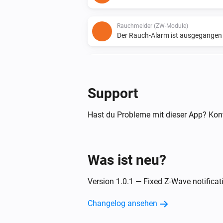
Rauchmelder (ZW-Module)
Der Rauch-Alarm ist ausgegangen
Rauchmelder (ZW-Module)
Ein Problem wird erkannt
Support
Rauchmelder (ZW-Module)
Gerät erreicht Lebensende
Hast du Probleme mit dieser App? Kont
Rauchmelder (ZW-Module)
Inspektion ist nicht mehr erforderl
Was ist neu?
Rauchmelder (ZW-Module)
Version 1.0.1 — Fixed Z-Wave notificat
Alarm-Selbsttest gestartet
Changelog ansehen
Rauchmelder / Hitzemelder (ZB-Module