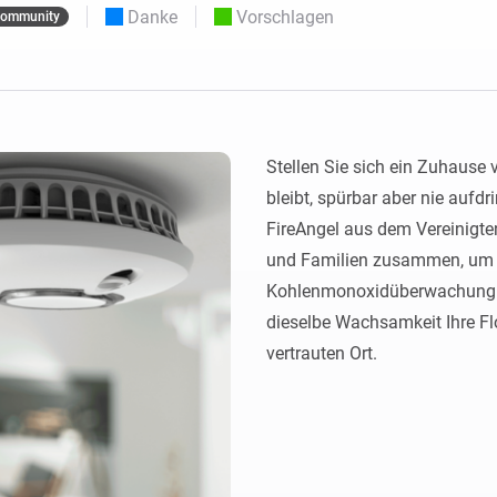
Moods
Danke
Vorschlagen
ommunity
ashboards.
Wähle oder erstelle Voreinstellungen für die
en
Beleuchtung.
 und Homey Self-Hosted Server.
rt-Home-Geräte für Sie.
Homey Energy Dongle
kabellose
Überwachen Sie den
 sechs
Stromverbrauch Ihres
Hauses in Echtzeit.
Stellen Sie sich ein Zuhause v
bleibt, spürbar aber nie aufdri
FireAngel aus dem Vereinigte
und Familien zusammen, um zu
Kohlenmonoxidüberwachung zu
dieselbe Wachsamkeit Ihre F