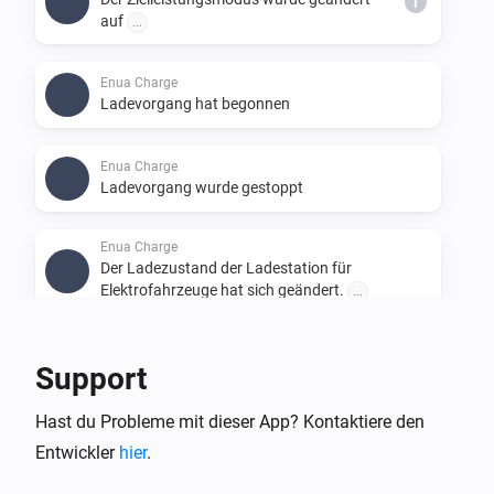
i
auf
...
Enua Charge
Ladevorgang hat begonnen
Enua Charge
Ladevorgang wurde gestoppt
Enua Charge
Der Ladezustand der Ladestation für
Elektrofahrzeuge hat sich geändert.
...
Enua Charge
i
Support
A car is connected
Hast du Probleme mit dieser App? Kontaktiere den
Enua Charge
i
Entwickler
hier
.
A car is disconnected