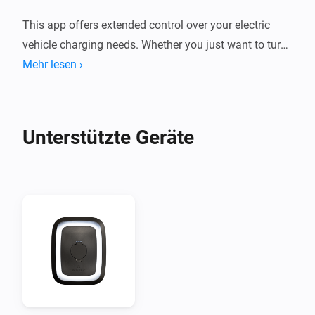
This app offers extended control over your electric 
vehicle charging needs. Whether you just want to turn 
the charger on or off with a tap, or automate the 
Mehr lesen ›
process with Flow cards.

Embrace the blend of smart technology and 
Unterstützte Geräte
practicality, while realizing the vision of electric 
freedom.