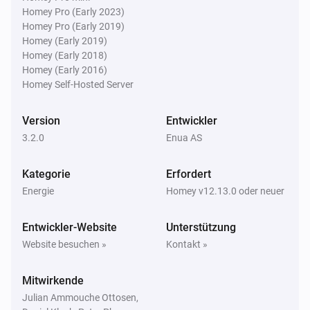
Homey Pro (Early 2023)
Der Ladezustand der Ladestation für
Elektrofahrzeuge ist
Homey Pro (Early 2019)
...
Homey (Early 2019)
Homey (Early 2018)
Dann ...
Homey (Early 2016)
Homey Self-Hosted Server
Enua Charge
i
Zielleistung festlegen
W
Version
Entwickler
3.2.0
Enua AS
Enua Charge
i
Stelle den Zielleistungsmodus auf
...
Kategorie
Erfordert
Energie
Homey v12.13.0 oder neuer
Enua Charge
Ladevorgang starten
Entwickler-Website
Unterstützung
Website besuchen »
Kontakt »
Enua Charge
Ladevorgang stoppen
Mitwirkende
Julian Ammouche Ottosen,
Enua Charge