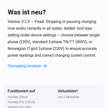
Enua Charge
i
Was ist neu?
Charging starts
Version 3.2.0 — Fixed: Stopping or pausing charging
Enua Charge
i
now works correctly in all states. Added: Grid type
Charging stops
setting under device settings — choose between single
phase (230V), standard 3-phase TN/TT (400V), or
Enua Charge
i
Error detected
Norwegian IT-grid 3-phase (230V) to ensure accurate
power readings and correct charging current control.
Und ...
Changelog ansehen
Enua Charge
i
Der Zielleistungsmodus ist
...
Enua Charge
Funktioniert auf
Aktualisiert
Wird geladen
Homey Cloud
vor 2 Monaten
Homey Pro (2026)
Homey Pro mini
Enua Charge