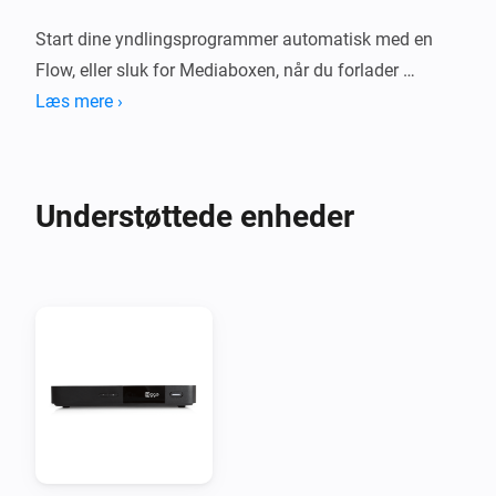
Start dine yndlingsprogrammer automatisk med en 
Flow, eller sluk for Mediaboxen, når du forlader 
hjemmet — det er helt op til dig.

Læs mere ›
Bemærk: denne app vedligeholdes ikke officielt af 
Ziggo.
Understøttede enheder