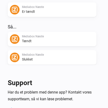
Mediabox Næste
Er tændt
Så...
Mediabox Næste
Tændt
Mediabox Næste
Slukket
Mediabox Næste
Tænd eller sluk
Support
Mediabox Næste
Har du et problem med denne app? Kontakt vores
Sæt kanalen til
Kanal
supportteam, så vi kan løse problemet.