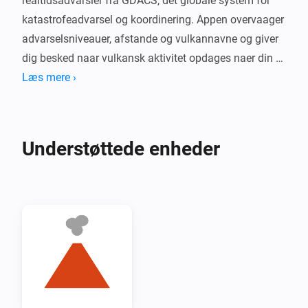
realtidsadvarsler fra GDACS, det globale system for 
katastrofeadvarsel og koordinering. Appen overvaager 
advarselsniveauer, afstande og vulkannavne og giver 
dig besked naar vulkansk aktivitet opdages naer din 
placering. Automatiser smarthushandlinger baseret 
Læs mere ›
paa vulkanadvarsler — modtag notifikationer eller 
udloes automatiseringer naar udbrudsadvarsler 
udstedes.

Understøttede enheder
Denne app er ikke et varslingssystem for 
vulkanudbrud. Den er beregnet til informativt og 
underholdende brug. Vulkanske data leveres af 
GDACS, en samarbejdsramme mellem FN og Europa-