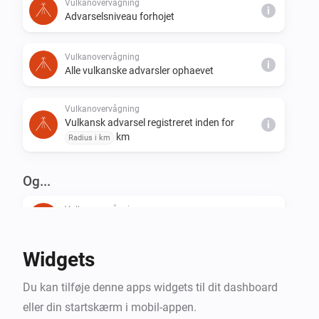
Vulkanovervågning
i
Advarselsniveau forhojet
Vulkanovervågning
i
Alle vulkanske advarsler ophaevet
Vulkanovervågning
Vulkansk advarsel registreret inden for
i
km
Radius i km
Og...
Vulkanovervågning
Den generiske alarm er tændt
Widgets
Vulkanovervågning
i
Advarselsniveauet er mindst
...
Du kan tilføje denne apps widgets til dit dashboard
eller din startskærm i mobil-appen.
Vulkanovervågning