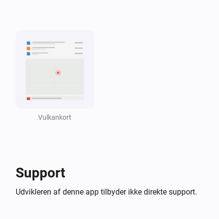
i
Vulkansk aktivitet er aktiv
Vulkanovervågning
i
Aktiv vulkan er taettere end
km
Afstand i km
Vulkankort
Support
Udvikleren af denne app tilbyder ikke direkte support.