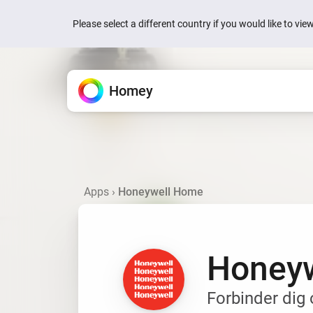
Please select a different country if you would like to vi
Homey
Homey Cloud
Funktioner
Apps
Nyheder
Support
Alle de måder, Homey hjælper 
Udvid din Homey
Hvordan kan vi hjælpe?
Nemt og sjovt for alle.
Quick actions are now
your devices
Apps
›
Honeywell Home
Enheder
Homey Pro
Vidensbase
Homey Cloud
for 1 uge siden på engel
Styr alt fra én app.
Officielle og community-app
Artikler og ressourcer
Start gratis.
Der kræves ingen hu
Homey is now Matter 
Flow
Homey Pro mini
Spørg fællesskabet
for 1 uge siden på enge
Automatiser med enkle regle
Udforsk officielle og commu
Få hjælp fra andre
Honey
Homey Energy Dongl
Energy
Jackery’s SolarVaul
Spor energiforbruget og sp
Søg
Søg
for 2 måneder siden på
Forbinder dig 
Dashboards
Byg personlige dashboard