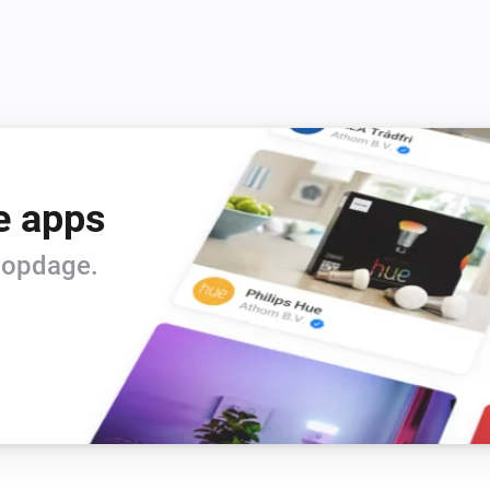
e apps
t opdage.