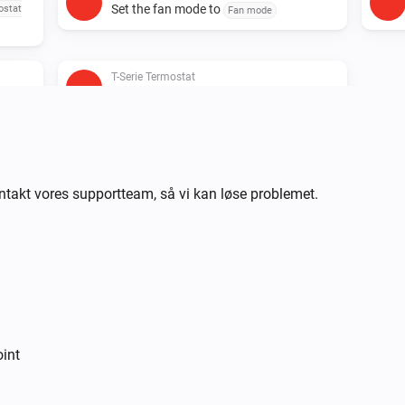
Set the fan mode to
ostat
Fan mode
T-Serie Termostat
Set the mode to
setpoint
Thermostat mode
akt vores supportteam, så vi kan løse problemet.
int