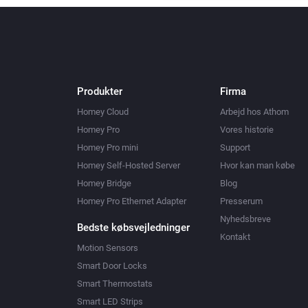
Produkter
Firma
Homey Cloud
Arbejd hos Athom
Homey Pro
Vores historie
Homey Pro mini
Support
Homey Self-Hosted Server
Hvor kan man købe
Homey Bridge
Blog
Homey Pro Ethernet Adapter
Presserum
Nyhedsbreve
Bedste købsvejledninger
Kontakt
Motion Sensors
Smart Door Locks
Smart Thermostats
Smart LED Strips