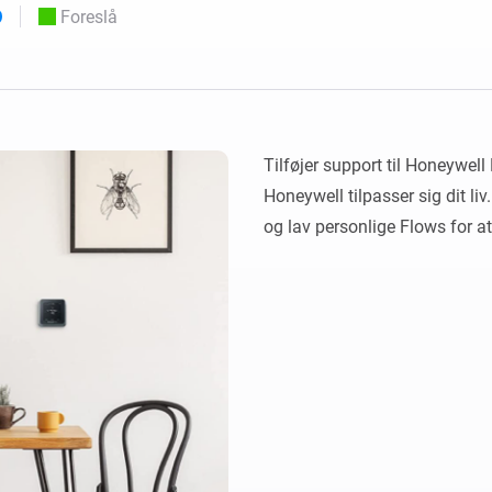
Foreslå
 og Homey Self-Hosted Server.
elektronik til dig.
Homey Pro
Ethernet Adapter
e
seks
Opret forbindelse til dit
kablede Ethernet-netværk.
Tilføjer support til Honeywell
Honeywell tilpasser sig dit li
og lav personlige Flows for at 