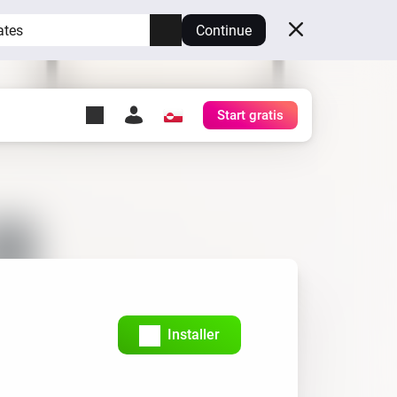
ates
Continue
Start gratis
y Self-Hosted Server
æg
rt for din egen Homey.
h
Self-Hosted Server
Kør Homey på din hardware.
Installer