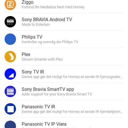
Ziggo
Forbind din Mediabox Next med Homey
Sony BRAVIA Android TV
Made to Entertain
Philips TV
Kontroller og overvåg din Philips TV
Plex
Stream Smarter with Plex
Sony TV IR
Denne app gør det muligt for Homey at sende IR-fjernsignaler til d
Sony Bravia SmartTV app
Adds support for your Sony Bravia Smart TV
Panasonic TV IR
Denne app gør det muligt for Homey at sende IR-fjernbetjeningssig
Panasonic TV IP Viera