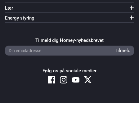
Lær
Energy styring
Tilmeld dig Homey-nyhedsbrevet
Følg os på sociale medier
Copyright © 2026 Athom B.V. – All rights reserved
Privacy and Cookie Notice
|
Terms and Conditions