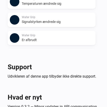
Temperaturen ændrede sig
Water Grip
Signalstyrken ændrede sig
Water Grip
Er afbrudt
Water Grip
Er tilsluttet
Support
Og...
Udvikleren af denne app tilbyder ikke direkte support.
Water Grip
Vandalarmen er tændt
Hvad er nyt
Water Grip
Er tilsluttet
Version 0.3.2 — Minor updates in API communication.