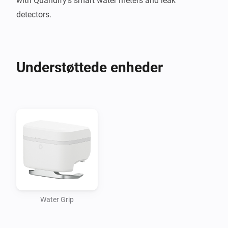
with Quandify’s smart water meters and leak 
Understøttede enheder
Water Grip