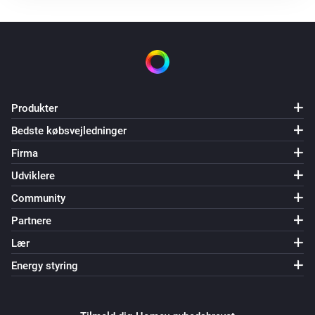
ZXT-600 AC Master
Set mode to
Mode
ZXT-600 AC Master
Set the setpoint of thermostat mode
i
to
°C
Thermostat mode
Temperature
Produkter
Bedste købsvejledninger
Firma
Udviklere
Community
Partnere
Lær
Energy styring