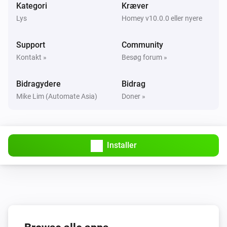
Kategori
Kræver
Remotec Scene Master
Lys
Homey v10.0.0 eller nyere
Batterialarmen er tændt
Support
Community
ZXT-120 AC Extender
Kontakt »
Besøg forum »
Batterialarmen er tændt
Bidragydere
Bidrag
ZXT-600 AC Master
Mike Lim (Automate Asia)
Doner »
Batterialarmen er tændt
Så...
Installer
ZXT-120 AC Extender
Indstil temperaturen
°C
ZXT-120 AC Extender
Set Fan Speed mode to
Fanspeed