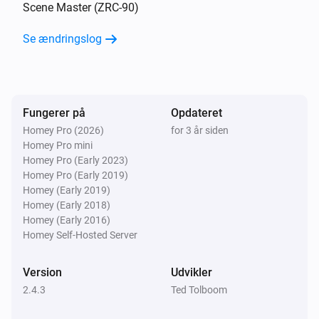
Scene Master (ZRC-90)
Se ændringslog
ZXT-600 AC Master
Temperaturen ændrede sig
ZXT-600 AC Master
Måltemperaturen blev ændret
Fungerer på
Opdateret
Homey Pro (2026)
for 3 år siden
Homey Pro mini
ZXT-600 AC Master
Homey Pro (Early 2023)
Batteriniveauet har ændret sig
Homey Pro (Early 2019)
Homey (Early 2019)
ZXT-600 AC Master
Homey (Early 2018)
Batterialarm aktiverede
Homey (Early 2016)
Homey Self-Hosted Server
ZXT-600 AC Master
Batterialarm deaktiverede
Version
Udvikler
2.4.3
Ted Tolboom
Og...