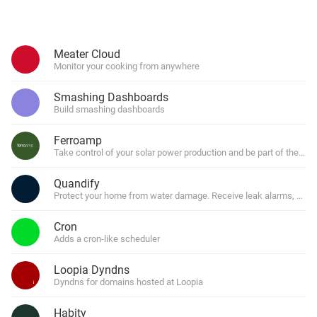
Meater Cloud
Monitor your cooking from anywhere
Smashing Dashboards
Build smashing dashboards
Ferroamp
Take control of your solar power production and be part of the ener
Quandify
Protect your home from water damage. Receive leak alarms, save 
Cron
Adds a cron-like scheduler
Loopia Dyndns
Dyndns for domains hosted at Loopia
Habity