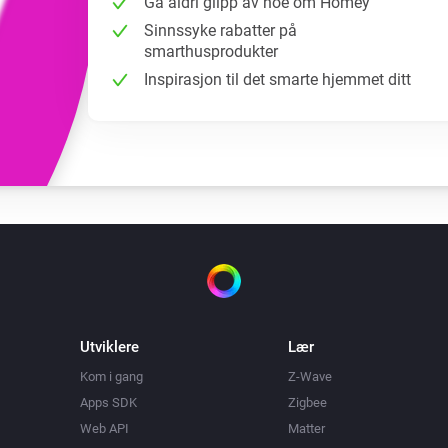
Gå aldri glipp av noe om Homey
Sinnssyke rabatter på
smarthusprodukter
Inspirasjon til det smarte hjemmet ditt
Utviklere
Lær
Kom i gang
Z-Wave
Apps SDK
Zigbee
Web API
Matter