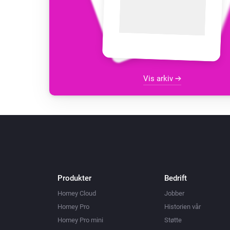
Vis arkiv
Produkter
Bedrift
Homey Cloud
Jobber
Homey Pro
Historien vår
Homey Pro mini
Støtte