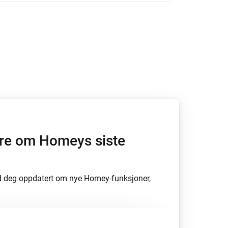
es.
høre om Homeys siste
d deg oppdatert om nye Homey-funksjoner,