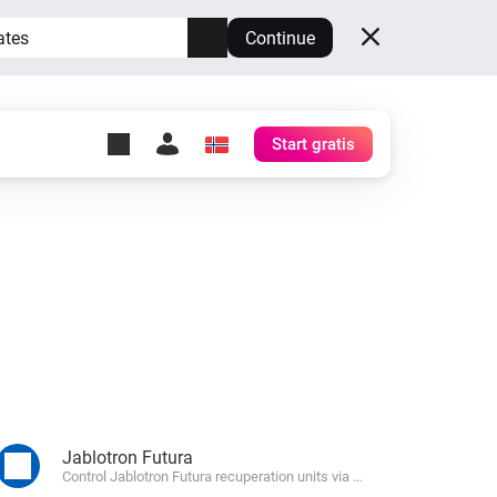
ates
Continue
Start gratis
y Self-Hosted Server
gg
rt for din egen Homey.
h
Self-Hosted Server
Kjør Homey på maskinvaren
din.
Jablotron Futura
Control Jablotron Futura recuperation units via Modbus TCP