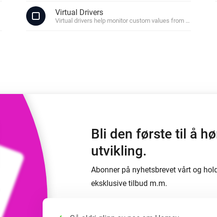
rd.
Velg eller opprett forhåndsinnstillinger for
Virtual Drivers
lys.
 og Homey Self-Hosted Server.
Virtual drivers help monitor custom values from other devic
meenheter for deg.
Homey Pro
Ethernet-adapter
for trådløs
ks
Koble til det kablede Ethernet-
nettverket ditt.
Bli den første til å 
utvikling.
Abonner på nyhetsbrevet vårt og hol
eksklusive tilbud m.m.