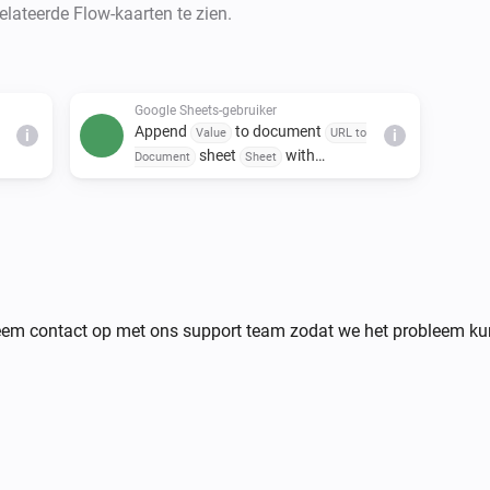
lateerde Flow-kaarten te zien.
Google Sheets-gebruiker
Append
to document
Value
URL to
i
i
sheet
with
Document
Sheet
timestamp
eem contact op met ons support team zodat we het probleem ku