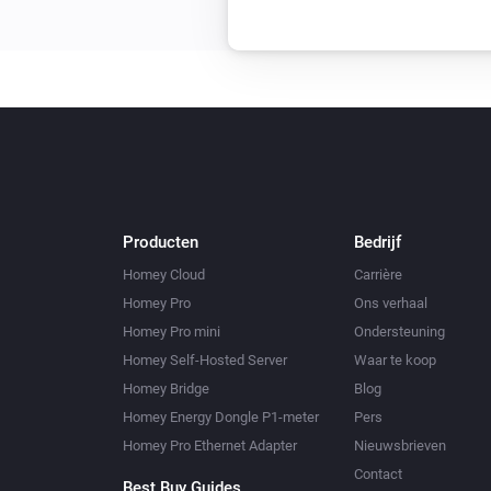
Producten
Bedrijf
Homey Cloud
Carrière
Homey Pro
Ons verhaal
Homey Pro mini
Ondersteuning
Homey Self-Hosted Server
Waar te koop
Homey Bridge
Blog
Homey Energy Dongle P1-meter
Pers
Homey Pro Ethernet Adapter
Nieuwsbrieven
Contact
Best Buy Guides