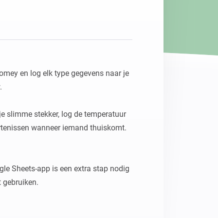
Homey Pro
Ethernet Adapter
Verbind Homey Pro met je
bekabelde netwerk.
mey en log elk type gegevens naar je 


je slimme stekker, log de temperatuur 
rtenissen wanneer iemand thuiskomt. 
gle Sheets-app is een extra stap nodig 
 gebruiken.

 browser of de Homey Mobile App op 