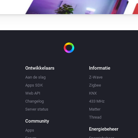
Ontwikkelaars
Informatie
Aan de slag
Z-Wave
Apps SDK
Zigbee
Web API
KNX
Changelog
433 MHz
Server status
Matter
Thread
Community
Energiebeheer
Apps