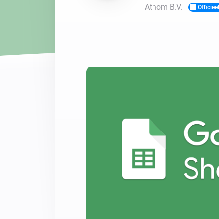
Athom B.V.
Officieel
Voor Homey Cloud, Homey Pr
Best Buy Guides
Homey Bridge
Vind de juiste slimme appar
Breid je connectivi
zes draadloze pro
Ontdek producten