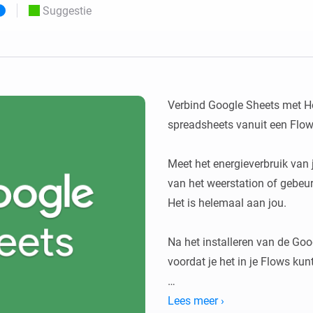
Suggestie
o en Homey Self-Hosted Server.
Homey Energy Dongle
aten voor jou.
teit uit met
Houd je energieverbruik thuis
tocollen.
live in de gaten.
Verbind Google Sheets met Ho
spreadsheets vanuit een Flow.
Meet het energieverbruik van 
van het weerstation of gebeu
Het is helemaal aan jou.

Na het installeren van de Goo
voordat je het in je Flows kunt
Open de Homey Web App in je
Lees meer ›