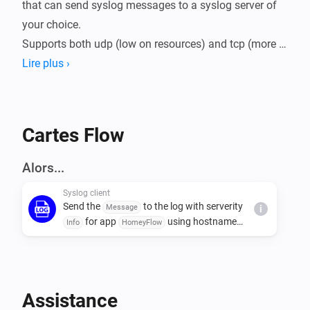
that can send syslog messages to a syslog server of 
your choice.

Supports both udp (low on resources) and tcp (more 
reliable transfers).

Lire plus ›
To save resources everything is sent directly to your 
syslog server and nothing is stored on your Homey.

Cartes Flow
After app installation, go to app settings and enter the 
ip, port and ptotocol of your syslog server.

Alors...
"Message" is the only mandatory parameter on the 
Syslog client
flow card, all the others have defaults making it 
Send the
to the log with serverity
Message
i
possible to add logging to your flows with a minimal 
for app
using hostname
Info
HomeyFlow
effort.

.
Homey
Assistance