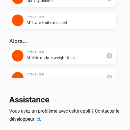
Activity deleted
Strava User
API rate limit exceeded
Alors...
Strava User
i
Athlete update weight to
69
Strava User
i
Athlete update FTP to
195
Strava User
Assistance
i
Activity
update gear to
Activity ID
Gear
Vous avez un problème avec cette appli ? Contacter le
Strava User
développeur
ici
.
Activity
update indoor training to
Activity ID
i