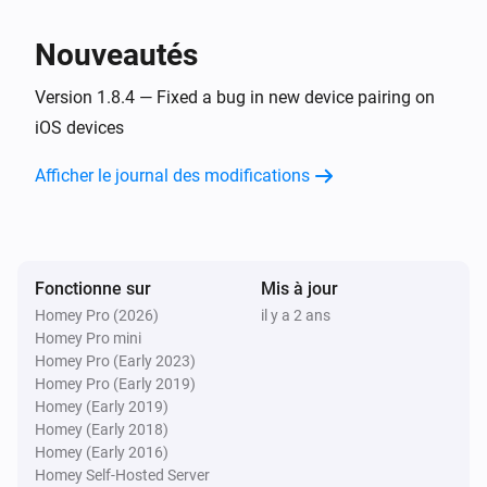
Indoor trainer
Nouveautés
Strava User
Activity
update show/hide in
Activity ID
i
Version 1.8.4 — Fixed a bug in new device pairing on
activity feed to
Visibility
iOS devices
Strava User
Afficher le journal des modifications
Activity
update commute
Activity ID
i
Commute
Strava User
Activity
update description
Activity ID
i
Fonctionne sur
Mis à jour
Description
Homey Pro (2026)
il y a 2 ans
Homey Pro mini
Homey Pro (Early 2023)
Strava User
i
Homey Pro (Early 2019)
Activity
update name
Activity ID
Name
Homey (Early 2019)
Homey (Early 2018)
Strava User
Homey (Early 2016)
Activity
update sport type to
Activity ID
Sport
i
Homey Self-Hosted Server