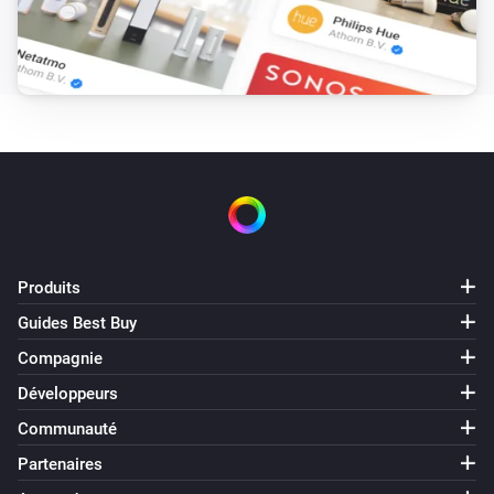
Fan mode is
Mode
Gen 3 Remote
Heater is enabled
Gen 3 Remote
Regulation mode is
Mode
Gen 3 Remote
is active
Alarm
Produits
IQC Touch
Guides Best Buy
Le mode de ventilation est
...
Compagnie
Développeurs
IQC Touch
An alarm is active
Communauté
Partenaires
IQC Touch