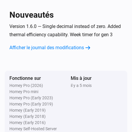
Fan mode changed
Nouveautés
Gen 3 Remote
Regulation mode changed
Version 1.6.0 — Single decimal instead of zero. Added
thermal efficiency capability. Week timer for gen 3
Gen 3 Remote
Afficher le journal des modifications
became active
Alarm
Gen 3 Remote
was reset
Alarm
Fonctionne sur
Mis à jour
Homey Pro (2026)
il y a 5 mois
IQC Touch
Homey Pro mini
La température a changé
Homey Pro (Early 2023)
Homey Pro (Early 2019)
IQC Touch
Homey (Early 2019)
La température cible a été modifiée
Homey (Early 2018)
Homey (Early 2016)
Homey Self-Hosted Server
IQC Touch