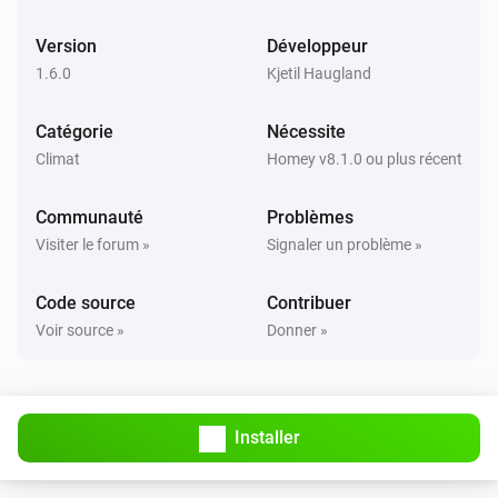
Le mode de ventilation est passé à
...
Version
Développeur
1.6.0
Kjetil Haugland
IQC Touch
Le compteur électrique a changé
Catégorie
Nécessite
Climat
Homey v8.1.0 ou plus récent
IQC Touch
L'énergie a changé
Communauté
Problèmes
Visiter le forum »
Signaler un problème »
IQC Touch
An alarm became active
Code source
Contribuer
Voir source »
Donner »
IQC Touch
An alarm was reset
IQC Touch
Installer
Fan mode changed