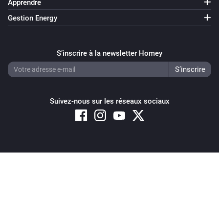
Apprendre
Fan mode is
Mode
Gestion Energy
IQC Touch
Heater is enabled
S’inscrire à la newsletter Homey
IQC Touch
Preheater is enabled
Suivez-nous sur les réseaux sociaux
IQC Touch
Regulation mode is
Mode
IQC Touch
is active
Alarm
Copyright © 2026 Athom B.V. – All rights reserved
Privacy and Cookie Notice
|
Terms and Conditions
Alors...
Gen 3 Remote
Définir la température
°C