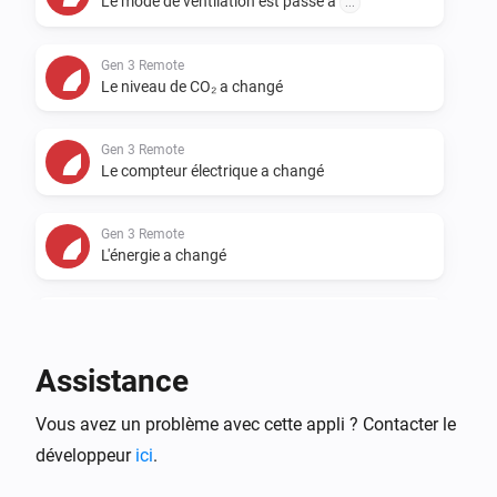
Le mode de ventilation est passé à
...
Gen 3 Remote
Le niveau de CO₂ a changé
Gen 3 Remote
Le compteur électrique a changé
Gen 3 Remote
L'énergie a changé
Gen 3 Remote
An alarm became active
Assistance
Gen 3 Remote
Vous avez un problème avec cette appli ? Contacter le
An alarm was reset
développeur
ici
.
Gen 3 Remote