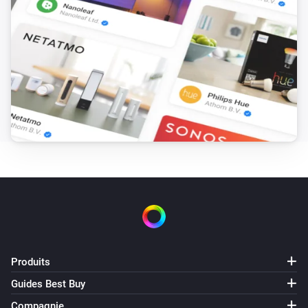
Désactivé
Appear Outdoor Wall - Lower Light
Intensité lumineuse modifiée
Appear Outdoor Wall - Upper Light
Activé
Appear Outdoor Wall - Upper Light
Désactivé
Appear Outdoor Wall - Upper Light
Intensité lumineuse modifiée
Argenta 2-light Spotlight
Produits
Activé
Guides Best Buy
Argenta 2-light Spotlight
Compagnie