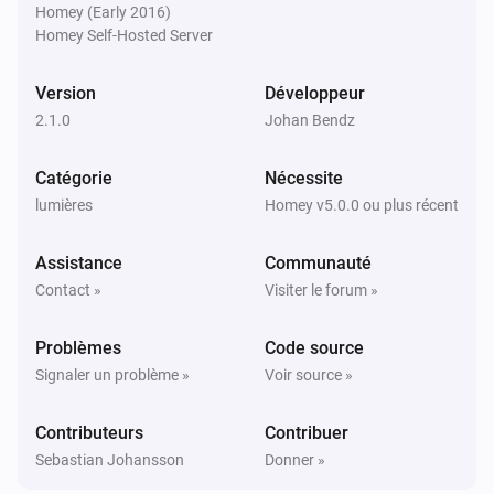
Homey (Early 2016)
Homey Self-Hosted Server
Akari Downlight
Intensité lumineuse modifiée
Version
Développeur
2.1.0
Johan Bendz
Amarant Linear Outdoor Light
Activé
Catégorie
Nécessite
lumières
Homey v5.0.0 ou plus récent
Amarant Linear Outdoor Light
Désactivé
Assistance
Communauté
Contact »
Visiter le forum »
Amarant Linear Outdoor Light
Intensité lumineuse modifiée
Problèmes
Code source
Signaler un problème »
Voir source »
Amaze Pendant
Activé
Contributeurs
Contribuer
Sebastian Johansson
Donner »
Amaze Pendant
Désactivé