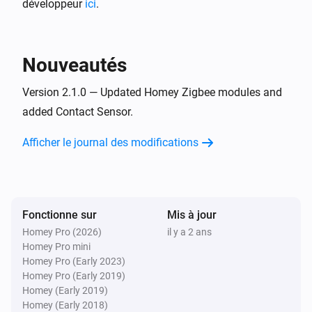
développeur
ici
.
Adore Bathroom mirror light
Intensité lumineuse modifiée
Nouveautés
Adore Bathroom Recessed Downlight
Activé
Version 2.1.0 — Updated Homey Zigbee modules and
added Contact Sensor.
Adore Bathroom Recessed Downlight
Afficher le journal des modifications
Désactivé
Adore Bathroom Recessed Downlight
Intensité lumineuse modifiée
Fonctionne sur
Mis à jour
Homey Pro (2026)
il y a 2 ans
Akari Downlight
Homey Pro mini
Activé
Homey Pro (Early 2023)
Homey Pro (Early 2019)
Akari Downlight
Homey (Early 2019)
Désactivé
Homey (Early 2018)