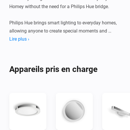
Homey without the need for a Philips Hue bridge.

Philips Hue brings smart lighting to everyday homes, 
allowing anyone to create special moments and 
automate with light. Lights that are easy to install. It 
Lire plus ›
only takes a few minutes, and you don't need to rewire 
your home.

Appareils pris en charge
Discover a whole range of lights, sensors and 
switches that help you light your home smarter. 
Replace your existing light bulbs with smart bulbs or 
explore many styles of lamps and fixtures. Philips Hue 
offers light for every room in your home.
