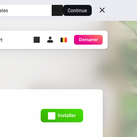
ates
Continue
t
Démarrer
y Self-Hosted Server
es
ez votre propre Homey.
h
Self-Hosted Server
Exécutez Homey sur votre
matériel.
Installer