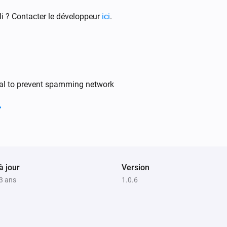
i ? Contacter le développeur
ici
.
Smart Dimmer
Désactiver
val to prevent spamming network
Smart Dimmer
Définir l'intensité lumineuse sur
i
relative
%
Smart Fan Speed Controller
Alterner activé ou désactivé
à jour
Version
Smart Plug-In Dimmer
 3 ans
1.0.6
i
Activer
Smart Plug-In Dimmer