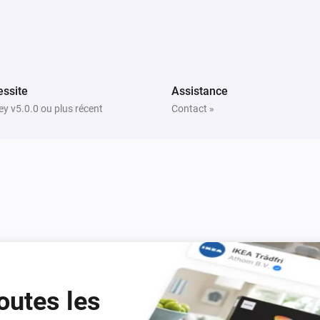
Mettre l'intensité lumineuse sur
%
Smart Plug-In Outlet
Désactiver
ssite
Assistance
y v5.0.0 ou plus récent
Contact »
Smart Switch
Désactiver
Smart Tamper-Resistant Outlet
Désactiver
outes les