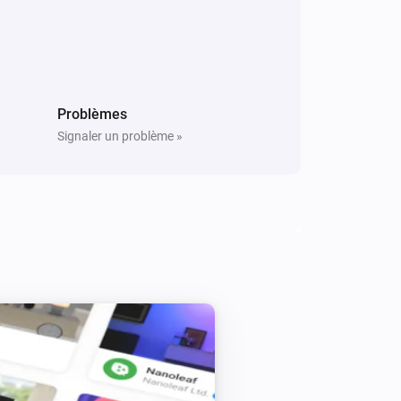
Définir l'intensité lumineuse sur
i
relative
%
Smart Plug-In Outlet
Alterner activé ou désactivé
Problèmes
Signaler un problème »
Smart Switch
Alterner activé ou désactivé
Smart Tamper-Resistant Outlet
Alterner activé ou désactivé