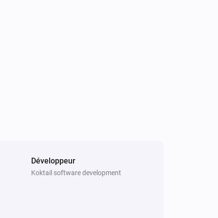
Smart Dimmer
Alterner activé ou désactivé
Smart Fan Speed Controller
Activer
Smart Fan Speed Controller
Mettre l'intensité lumineuse sur
%
Développeur
Smart Plug-In Dimmer
Koktail software development
Désactiver
Smart Plug-In Dimmer