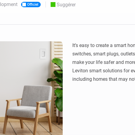
elopment
Suggérer
Officiel
Moods
commandés
d personnalisés.
Choisissez ou créez des préréglages de
o et Homey Self-Hosted Server.
lumière.
domotiques pour vous.
Homey Energy Dongle
tivité sans
Surveillez la consommation
tocoles.
d’énergie de votre maison en
temps réel.
It’s easy to create a smart h
switches, smart plugs, outlets 
make your life safer and more
Leviton smart solutions for e