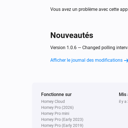
Vous avez un problème avec cette appl
Alors...
Smart Dimmer
Nouveautés
Activer
Version 1.0.6 — Changed polling inter
Smart Dimmer
Mettre l'intensité lumineuse sur
%
Afficher le journal des modifications
Smart Fan Speed Controller
Désactiver
Fonctionne sur
Mis 
Smart Fan Speed Controller
Homey Cloud
il y a
Définir l'intensité lumineuse sur
Homey Pro (2026)
relative
%
Homey Pro mini
Homey Pro (Early 2023)
Smart Plug-In Dimmer
Homey Pro (Early 2019)