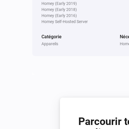
Alterner activé ou désactivé
Homey (Early 2019)
Homey (Early 2018)
Homey (Early 2016)
Homey Self-Hosted Server
Smart Plug-In Outlet
Activer
Catégorie
Néce
Appareils
Home
Smart Switch
Activer
Smart Tamper-Resistant Outlet
Activer
Parcourir t