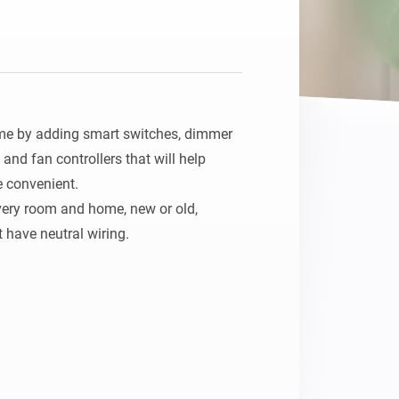
Homey Pro
Ethernet Adapter
Connectez-vous à votre
réseau Ethernet câblé.
ome by adding smart switches, dimmer 
and fan controllers that will help 
 convenient.

very room and home, new or old, 