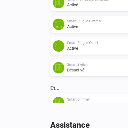
Activé
Smart Plug-In Dimmer
Activé
Smart Plug-In Outlet
Activé
Smart Switch
Désactivé
Et...
Smart Dimmer
Est activé
Smart Plug-In Outlet
Assistance
Est activé