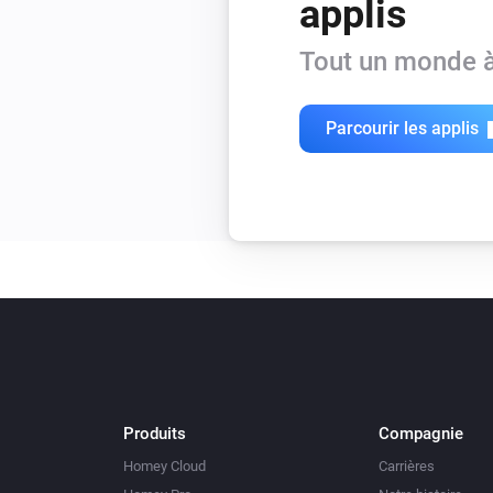
applis
Tout un monde à
Parcourir les applis
Produits
Compagnie
Homey Cloud
Carrières