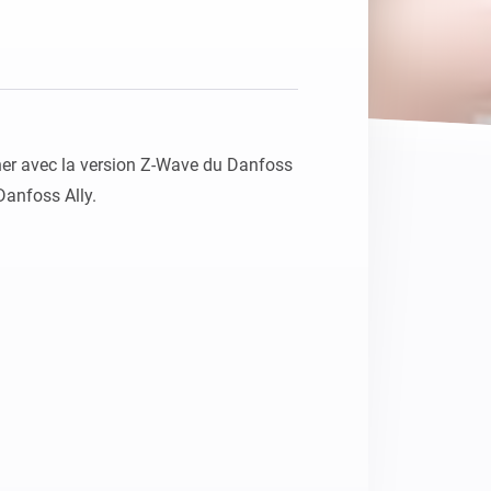
Homey Pro
Ethernet Adapter
Connectez-vous à votre
réseau Ethernet câblé.
r avec la version Z-Wave du Danfoss 
Danfoss Ally.