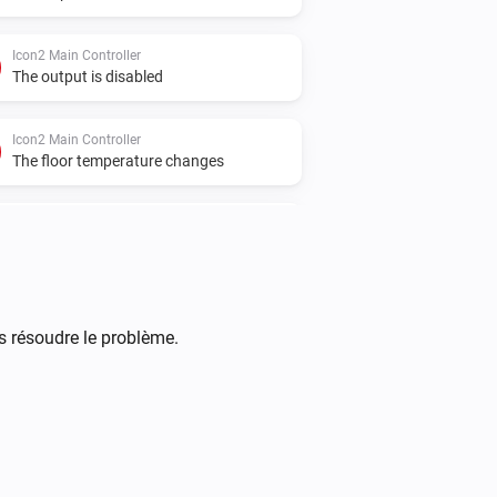
Icon2 Main Controller
The output is disabled
Icon2 Main Controller
The floor temperature changes
Icon2 Room Thermostat
L'humidité a changé
Icon2 Sensor
Le niveau de la batterie a changé
s résoudre le problème.
Thermostat de Radiateur Ally
La température a changé
Thermostat LC13