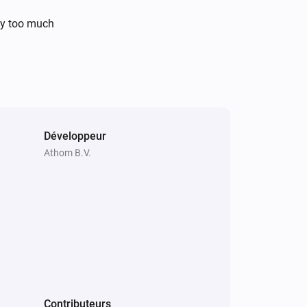
La température cible a été modifiée
by too much
Icon2 Room Thermostat
Développeur
Le mode du thermostat est
...
Athom B.V.
Ally Boiler Relay
Alterner activé ou désactivé
Icon2 Featured Room Thermostat
Définir le mode du thermostat sur
...
Contributeurs