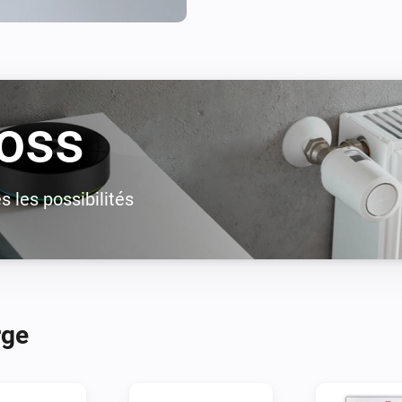
oss
 les possibilités
rge