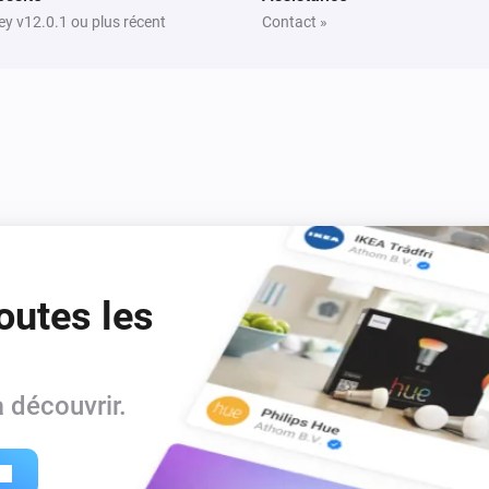
Icon2 Featured Room Thermostat
y v12.0.1 ou plus récent
Contact »
Lock keypad
Icon2 Room Thermostat
Définir la température
°C
Icon2 Room Thermostat
Lock keypad
outes les
 découvrir.