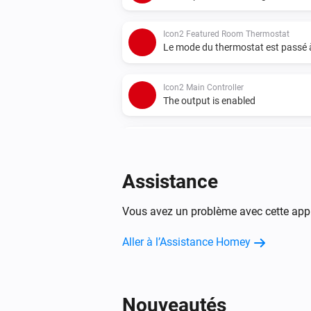
Icon2 Featured Room Thermostat
Le mode du thermostat est passé
Icon2 Main Controller
The output is enabled
Icon2 Room Thermostat
Le niveau de la batterie a changé
Assistance
Icon2 Room Thermostat
La température cible a été modifié
Vous avez un problème avec cette appl
Aller à l’Assistance Homey
Icon2 Sensor
La température a changé
Nouveautés
Thermostat de Radiateur Ally