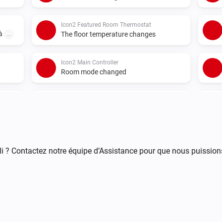
Icon2 Featured Room Thermostat
 à
The floor temperature changes
...
Icon2 Main Controller
Room mode changed
Icon2 Room Thermostat
La température a changé
Icon2 Room Thermostat
Le mode du thermostat est passé à
e
...
i ? Contactez notre équipe d’Assistance pour que nous puission
Icon2 Sensor
L'humidité a changé
Thermostat de Radiateur Ally