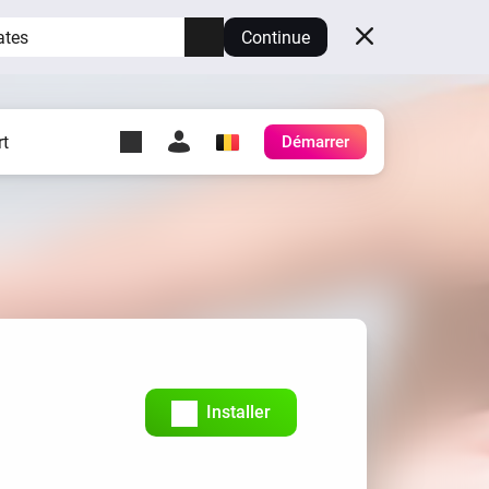
ates
Continue
t
Démarrer
y Self-Hosted Server
es
ez votre propre Homey.
h
Self-Hosted Server
Exécutez Homey sur votre
matériel.
Installer