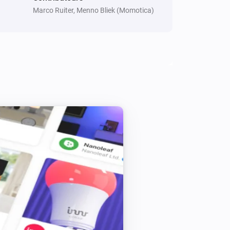
Icon2 Main Controller
Marco Ruiter, Menno Bliek (Momotica)
Unlock keypad
Icon2 Room Thermostat
Définir le mode du thermostat sur
...
Thermostat de Radiateur Ally
Définir la température
°C