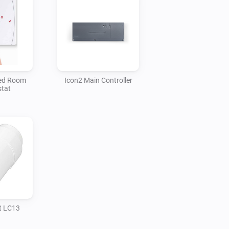
red Room
Icon2 Main Controller
tat
t LC13