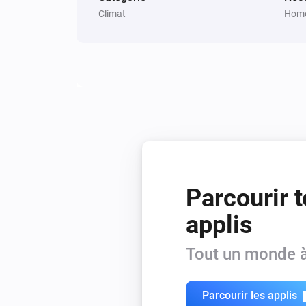
Icon2 Featured Room Thermostat
Climat
Home
Unlock keypad
Icon2 Main Controller
Lock keypad
Icon2 Room Thermostat
Unlock keypad
Thermostat LC13
Définir la température
°C
Parcourir t
applis
Tout un monde à
Parcourir les applis