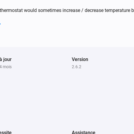
e
Le niveau de la batterie a changé
y thermostat would sometimes increase / decrease temperature 
Icon2 Featured Room Thermostat
à jour
Version
Le mode du thermostat est
...
a 4 mois
2.6.2
Ally Boiler Relay
Désactiver
Icon2 Featured Room Thermostat
Définir la température
°C
ssite
Assistance