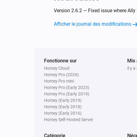
La température cible a été modifié
Version 2.6.2 — Fixed issue where All
Thermostat LC13
Afficher le journal des modifications
Le niveau de la batterie a changé
Et...
Ally Boiler Relay
Fonctionne sur
Mis 
Est activé
Homey Cloud
il y 
Homey Pro (2026)
Alors...
Homey Pro mini
Homey Pro (Early 2023)
Ally Boiler Relay
Homey Pro (Early 2019)
Activer
Homey (Early 2019)
Homey (Early 2018)
Homey (Early 2016)
Capteur de pièce RS-Z
Homey Self-Hosted Server
Définir la température
°C
Catégorie
Néce