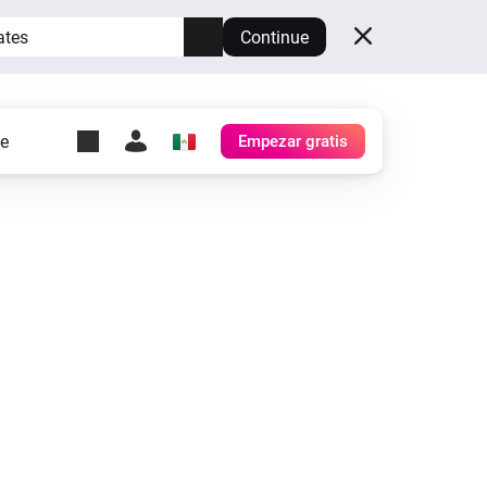
ates
Continue
te
Empezar gratis
y Self-Hosted Server
es
tu propio Homey.
h
Self-Hosted Server
Ejecuta Homey en tu
hardware.