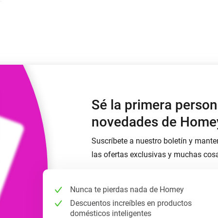
Moods
os.
Elige o crea preajustes de iluminación.
ompras
o y Homey Self-Hosted Server.
nteligentes adecuados para ti.
Adaptador de Ethernet
de Homey Pro
tividad
eis
Conéctate por cable a tu red
Ethernet.
Sé la primera person
novedades de Home
Suscríbete a nuestro boletín y mante
las ofertas exclusivas y muchas cos
Nunca te pierdas nada de Homey
Descuentos increíbles en productos
domésticos inteligentes