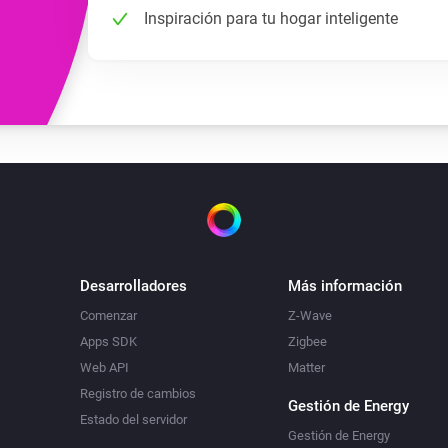
Inspiración para tu hogar inteligente
Desarrolladores
Más información
Comenzar
Z-Wave
Apps SDK
Zigbee
Web API
Matter
Registro de cambios
Gestión de Energy
Estado del servidor
Gestión de Energy