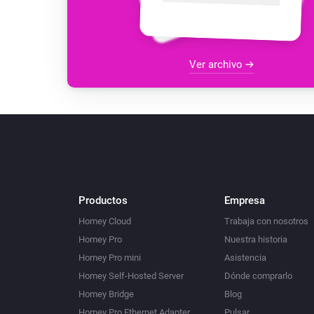
Ver archivo
Productos
Empresa
Homey Cloud
Trabaja con nosotros
Homey Pro
Nuestra historia
Homey Pro mini
Asistencia
Homey Self-Hosted Server
Dónde comprarlo
Homey Bridge
Blog
Homey Pro Ethernet Adapter
Pulsar