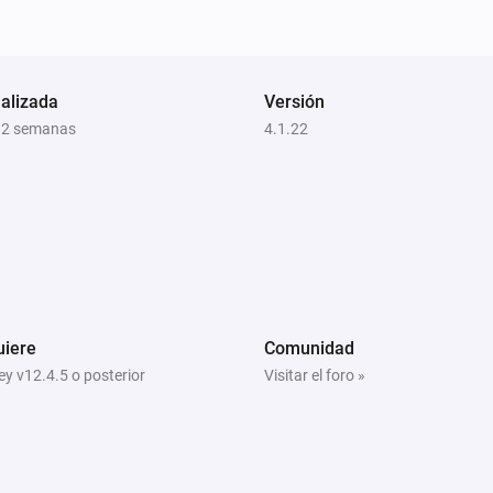
alizada
Versión
 2 semanas
4.1.22
uiere
Comunidad
y v12.4.5 o posterior
Visitar el foro »