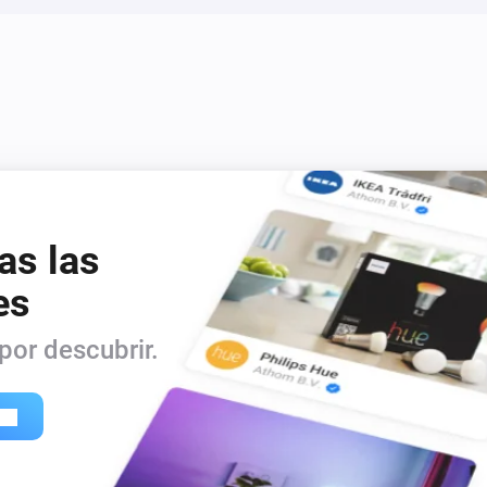
as las
es
or descubrir.