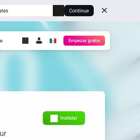
ates
Continue
te
Empezar gratis
y Self-Hosted Server
es
tu propio Homey.
h
Self-Hosted Server
Ejecuta Homey en tu
hardware.
Instalar
ur