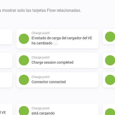
In the flow editor use the tri
starts/stops charging or when 
ra mostrar solo las tarjetas Flow relacionadas.
Turn on/off the chargepoint to
attached charge card

Charge point
El estado de carga del cargador del VE
Supported devices

ha cambiado
...
Private new motion/shell rech
Charge point
Charge session completed
Charge point
Connector connected
Charge point
l VE
está cargando