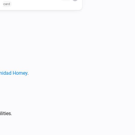
card
Charge point
Start a charging session using
Select
i
the charge card
unidad Homey
.
ities.