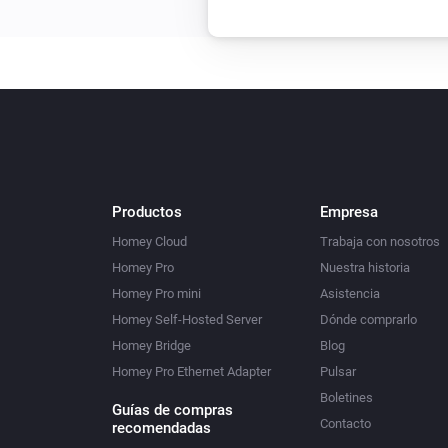
Productos
Empresa
Homey Cloud
Trabaja con nosotros
Homey Pro
Nuestra historia
Homey Pro mini
Asistencia
Homey Self-Hosted Server
Dónde comprarlo
Homey Bridge
Blog
Homey Pro Ethernet Adapter
Pulsar
Boletines
Guías de compras
Contacto
recomendadas