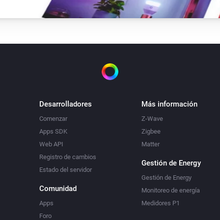
Desarrolladores
Más información
Comenzar
Z-Wave
Apps SDK
Zigbee
Web API
Matter
Registro de cambios
Gestión de Energy
Estado del servidor
Gestión de Energy
Comunidad
Monitoreo de energía
Apps
Medidores P1
Foro