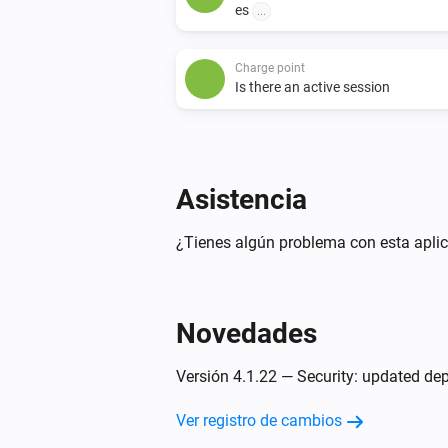
es
...
Charge point
Is there an active session
Entonces...
Asistencia
Charge point
Iniciar carga
¿Tienes algún problema con esta apli
Charge point
Stop the active charging session
Novedades
Versión 4.1.22 — Security: updated dep
Ver registro de cambios