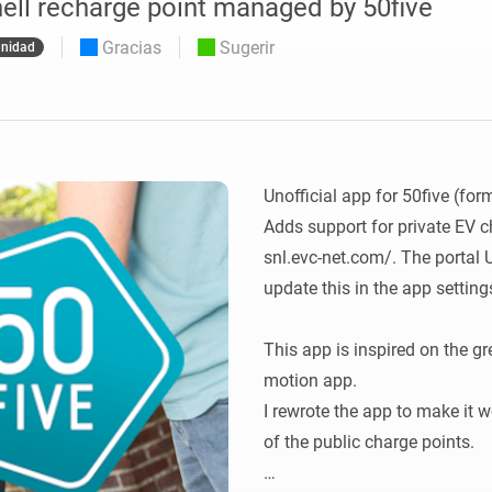
ll recharge point managed by 50five
Moods
os.
Elige o crea preajustes de iluminación.
ompras
Gracias
Sugerir
nidad
o y Homey Self-Hosted Server.
nteligentes adecuados para ti.
Adaptador de Ethernet
de Homey Pro
tividad
eis
Conéctate por cable a tu red
Ethernet.
Unofficial app for 50five (fo
Adds support for private EV c
snl.evc-net.com/. The portal U
update this in the app settings
This app is inspired on the g
motion app.

I rewrote the app to make it w
of the public charge points.
