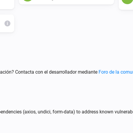
i
Charge point
Detener carga
cación? Contacta con el desarrollador mediante
Foro de la com
i
endencies (axios, undici, form-data) to address known vulnerabil