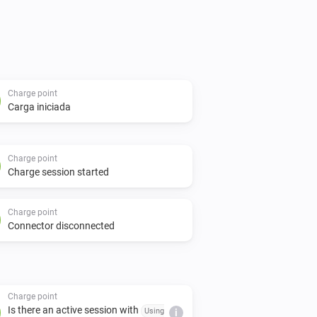
ggers to start a flow when someone 
there are free connectors.

 start a charing session using your 
Charge point
Carga iniciada
arge charge points for electric vehicles
Charge point
Charge session started
Charge point
Connector disconnected
Charge point
Is there an active session with
Using
i