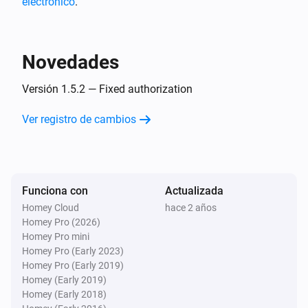
electrónico
.
Controller
Apagar
Novedades
Controller
Encender o apagar
Versión 1.5.2 — Fixed authorization
Ver registro de cambios
Smart Lock
Encender
Smart Lock
Apagar
Funciona con
Actualizada
Homey Cloud
hace 2 años
Homey Pro (2026)
Smart Lock
Encender o apagar
Homey Pro mini
Homey Pro (Early 2023)
Homey Pro (Early 2019)
Homey (Early 2019)
Homey (Early 2018)