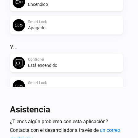
Encendido
Smart Lock
Apagado
Y...
Controller
Está encendido
Smart Lock
Está encendido
Asistencia
Entonces...
Controller
¿Tienes algún problema con esta aplicación?
Encender
Contacta con el desarrollador a través de
un correo