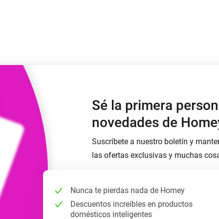
Moods
os.
Elige o crea preajustes de iluminación.
ompras
o y Homey Self-Hosted Server.
nteligentes adecuados para ti.
Adaptador de Ethernet
de Homey Pro
tividad
eis
Conéctate por cable a tu red
Ethernet.
Sé la primera person
novedades de Home
Suscríbete a nuestro boletín y mante
las ofertas exclusivas y muchas cos
Nunca te pierdas nada de Homey
Descuentos increíbles en productos
domésticos inteligentes