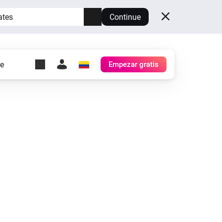
ates
Continue
te
Empezar gratis
y Self-Hosted Server
es
tu propio Homey.
h
Self-Hosted Server
Ejecuta Homey en tu
hardware.