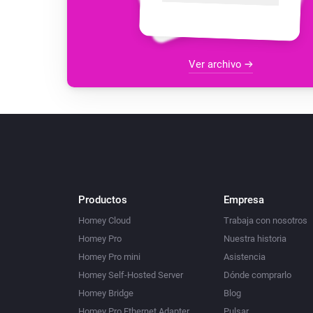
Ver archivo
Productos
Empresa
Homey Cloud
Trabaja con nosotros
Homey Pro
Nuestra historia
Homey Pro mini
Asistencia
Homey Self-Hosted Server
Dónde comprarlo
Homey Bridge
Blog
Homey Pro Ethernet Adapter
Pulsar