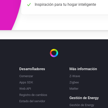
Inspiración para tu hogar inteligente
Desarrolladores
Más información
Comenzar
Z-Wave
Apps SDK
Zigbee
Web API
Matter
Registro de cambios
Gestión de Energy
Estado del servidor
Gestión de Energy