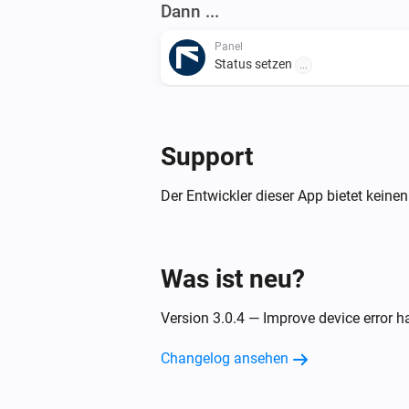
Dann ...
Panel
Status setzen
...
Sensor
Enable sensor bypass
Support
X10/PGM
Der Entwickler dieser App bietet keinen
Ausschalten
Was ist neu?
Version 3.0.4 — Improve device error h
Changelog ansehen