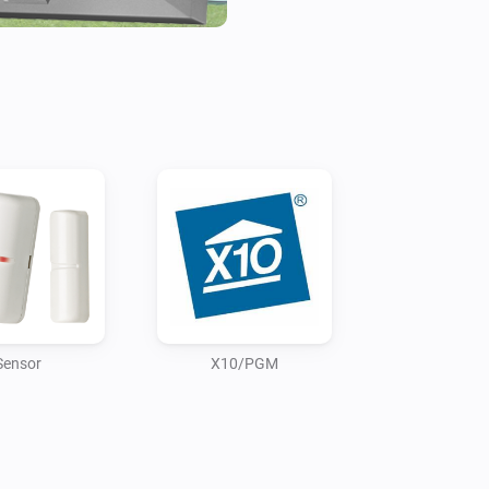
Hardware interface

In order for this application 
read the serial data from the
number of options to achieve t
1. Using the Visonic (dual) R
with a RS-232 to Ethernet mo
2. Directly using the TTL sig
interface via a TTL to Ethern
For more information, or in cas
Sensor
X10/PGM