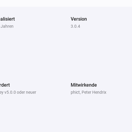
alisiert
Version
2 Jahren
3.0.4
rdert
Mitwirkende
y v5.0.0 oder neuer
phict, Peter Hendrix