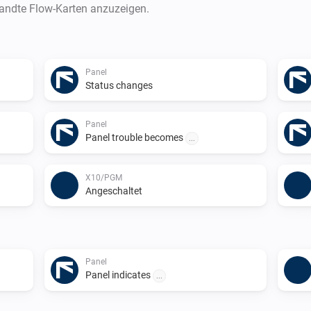
wandte Flow-Karten anzuzeigen.
Panel
Status changes
Panel
Panel trouble becomes
...
X10/PGM
Angeschaltet
Panel
Panel indicates
...