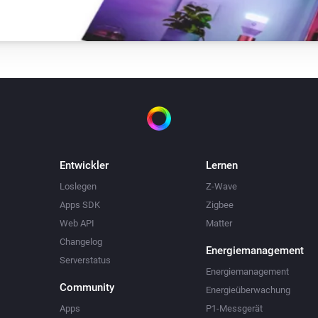
Entwickler
Lernen
Loslegen
Z-Wave
Apps SDK
Zigbee
Web API
Matter
Changelog
Energiemanagement
Serverstatus
Energiemanagement
Community
Energieüberwachung
Apps
P1-Messgerät