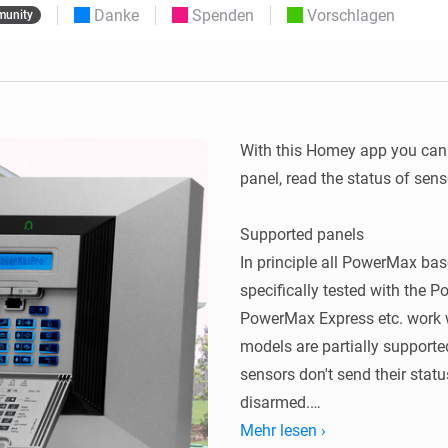
Moods
Danke
Spenden
Vorschlagen
unity
ashboards.
Wähle oder erstelle Voreinstellungen für die
en
Beleuchtung.
 und Homey Self-Hosted Server.
rt-Home-Geräte für Sie.
Homey Energy Dongle
kabellose
Überwachen Sie den
 sechs
Stromverbrauch Ihres
Hauses in Echtzeit.
With this Homey app you can 
panel, read the status of sens
Supported panels

In principle all PowerMax bas
specifically tested with the 
PowerMax Express etc. work 
models are partially supporte
sensors don't send their statu
disarmed.

Mehr lesen ›