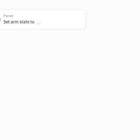
Panel
Set arm state to
...
X10/PGM
Einschalten