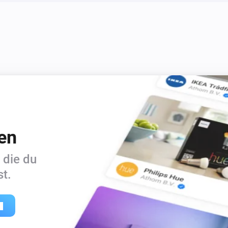
en
 die du
t.