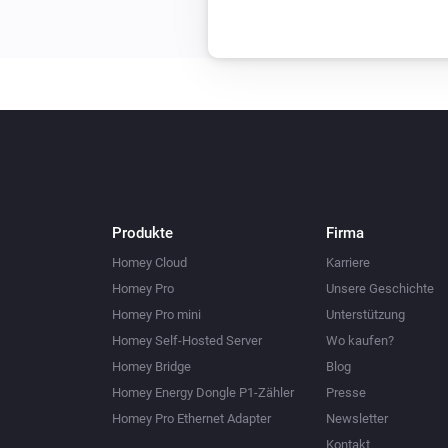
Produkte
Firma
Homey Cloud
Karriere
Homey Pro
Unsere Geschichte
Homey Pro mini
Unterstützung
Homey Self-Hosted Server
Wo kaufen?
Homey Bridge
Blog
Homey Energy Dongle P1-Zähler
Presse
Homey Pro Ethernet Adapter
Newsletter
Kontakt