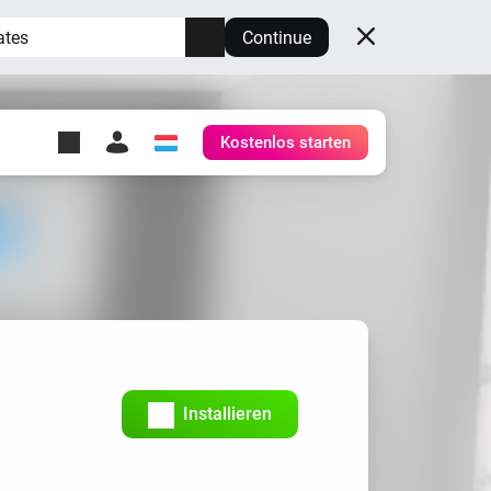
ates
Continue
Kostenlos starten
y Self-Hosted Server
ge
deinen eigenen Homey.
h
Self-Hosted Server
Lass Homey auf deiner
Hardware laufen.
Installieren