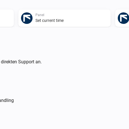
Panel
Set current time
Sensor
Disable sensor bypass
X10/PGM
 direkten Support an.
Ein- oder ausschalten
andling