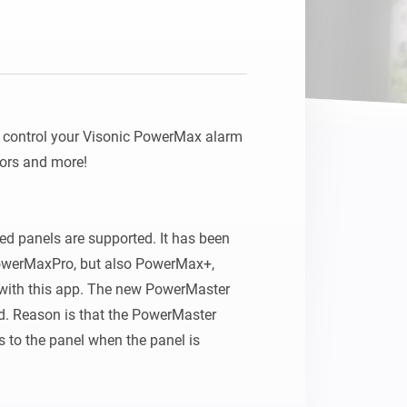
Homey Pro
Ethernet Adapter
Stelle eine Verbindung mit
deinem Ethernet-Netzwerk
her.
control your Visonic PowerMax alarm 
ors and more!

ed panels are supported. It has been 
PowerMaxPro, but also PowerMax+, 
with this app. The new PowerMaster 
d. Reason is that the PowerMaster 
s to the panel when the panel is 