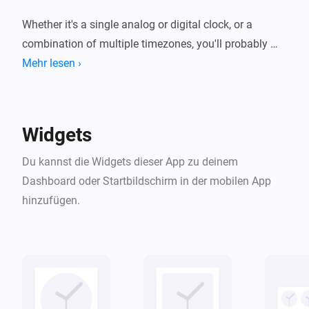
Whether it's a single analog or digital clock, or a 
combination of multiple timezones, you'll probably 
find a clock to your liking!

Mehr lesen ›
Made with ❤ by Bas van der Ploeg & Emile Nijssen.
Widgets
Du kannst die Widgets dieser App zu deinem
Dashboard oder Startbildschirm in der mobilen App
hinzufügen.