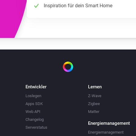
Inspiration für dein Smart Home
Entwickler
Lernen
Loslegen
Z-Wave
Apps SDK
Zigbee
Web API
Matter
Changelog
Energiemanagement
Serverstatus
Energiemanagement