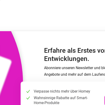
Moods
ashboards.
Wähle oder erstelle Voreinstellungen für die
en
Beleuchtung.
 und Homey Self-Hosted Server.
rt-Home-Geräte für Sie.
Homey Energy Dongle
kabellose
Überwachen Sie den
 sechs
Stromverbrauch Ihres
Hauses in Echtzeit.
Erfahre als Erstes 
Entwicklungen.
Abonniere unseren Newsletter und bl
Angebote und mehr auf dem Laufen
Verpasse nichts mehr über Homey
Wahnsinnige Rabatte auf Smart-
Home-Produkte