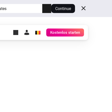
ates
Continue
Kostenlos starten
y Self-Hosted Server
ge
deinen eigenen Homey.
h
Self-Hosted Server
Lass Homey auf deiner
Hardware laufen.