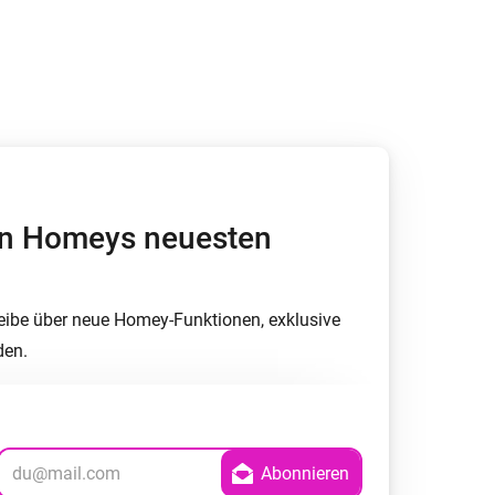
Homey Pro
Ethernet Adapter
Stelle eine Verbindung mit
deinem Ethernet-Netzwerk
her.
von Homeys neuesten
eibe über neue Homey-Funktionen, exklusive
den.