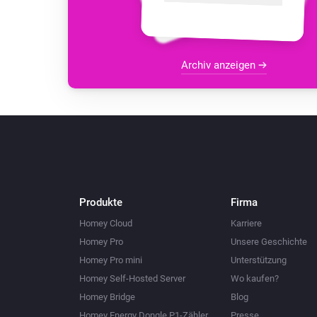
Archiv anzeigen
Produkte
Firma
Homey Cloud
Karriere
Homey Pro
Unsere Geschichte
Homey Pro mini
Unterstützung
Homey Self-Hosted Server
Wo kaufen?
Homey Bridge
Blog
Homey Energy Dongle P1-Zähler
Presse