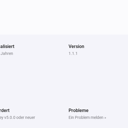
alisiert
Version
4 Jahren
1.1.1
rdert
Probleme
y v5.0.0 oder neuer
Ein Problem melden »