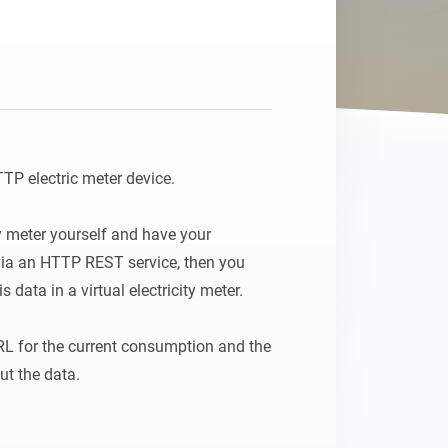
Homey Pro
Ethernet Adapter
Stelle eine Verbindung mit
deinem Ethernet-Netzwerk
her.
TP electric meter device.

ty meter yourself and have your 
ia an HTTP REST service, then you 
 data in a virtual electricity meter. 

RL for the current consumption and the 
ut the data.