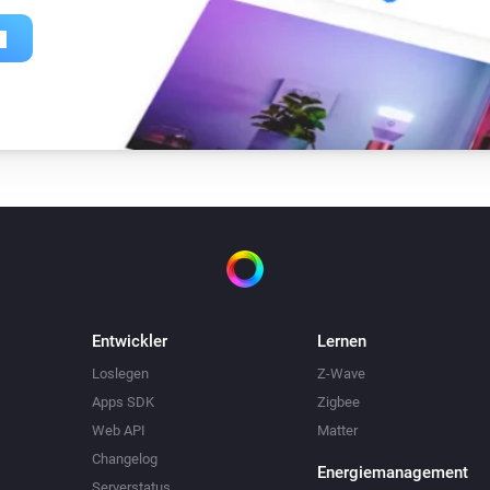
Entwickler
Lernen
Loslegen
Z-Wave
Apps SDK
Zigbee
Web API
Matter
Changelog
Energiemanagement
Serverstatus