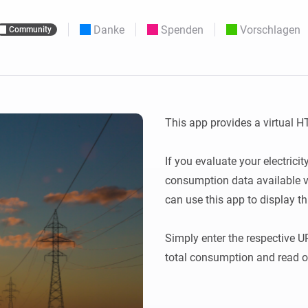
Moods
ashboards.
Wähle oder erstelle Voreinstellungen für die
en
Beleuchtung.
Danke
Spenden
Vorschlagen
Community
 und Homey Self-Hosted Server.
rt-Home-Geräte für Sie.
Homey Energy Dongle
kabellose
Überwachen Sie den
 sechs
Stromverbrauch Ihres
Hauses in Echtzeit.
This app provides a virtual HT
If you evaluate your electrici
consumption data available v
can use this app to display this
Simply enter the respective U
total consumption and read o