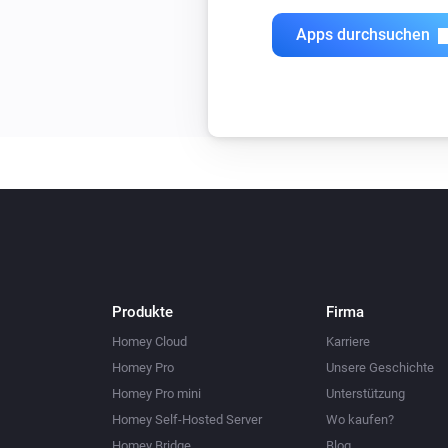
Apps durchsuchen
Produkte
Firma
Homey Cloud
Karriere
Homey Pro
Unsere Geschichte
Homey Pro mini
Unterstützung
Homey Self-Hosted Server
Wo kaufen?
Homey Bridge
Blog