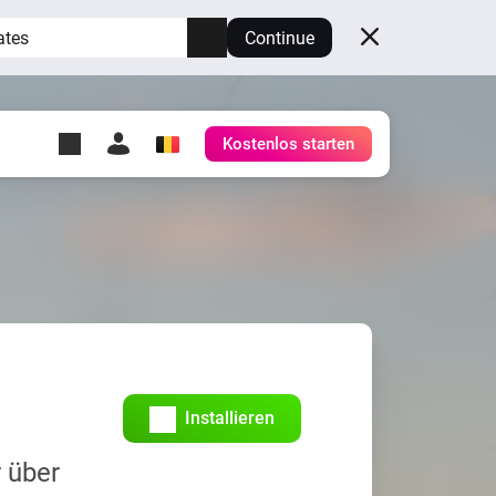
ates
Continue
Kostenlos starten
y Self-Hosted Server
ge
deinen eigenen Homey.
h
Self-Hosted Server
Lass Homey auf deiner
Hardware laufen.
Installieren
 über