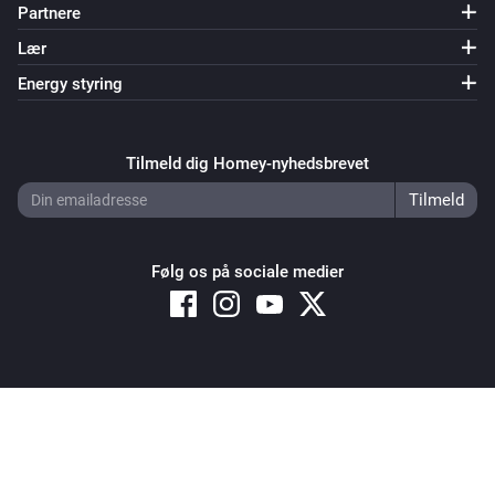
Partnere
Lær
Energy styring
Tilmeld dig Homey-nyhedsbrevet
Følg os på sociale medier
Copyright © 2026 Athom B.V. – All rights reserved
Privacy and Cookie Notice
|
Terms and Conditions