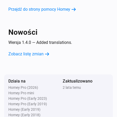
Beoplay
Odtwórz
Przejdź do strony pomocy Homey
Beoplay
Pauza
Nowości
Wersja 1.4.0 — Added translations.
Beoplay
Przełącz na Odtwórz/Pauza
Zobacz listę zmian
Beoplay
Dalej
Działa na
Zaktualizowano
Beoplay
Wróć
Homey Pro (2026)
2 lata temu
Homey Pro mini
Homey Pro (Early 2023)
Beoplay
Homey Pro (Early 2019)
Ustaw poziom głośności na
%
Homey (Early 2019)
Homey (Early 2018)