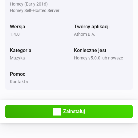
Homey (Early 2016)
Beoplay
i
Homey Self-Hosted Server
Ustaw względny poziom głośności
%
Wersja
Twórcy aplikacji
Beoplay
Ustaw źródło na
1.4.0
Athom B.V.
Źródło
Kategoria
Konieczne jest
Muzyka
Homey v5.0.0 lub nowsze
Pomoc
Kontakt »
Zainstaluj