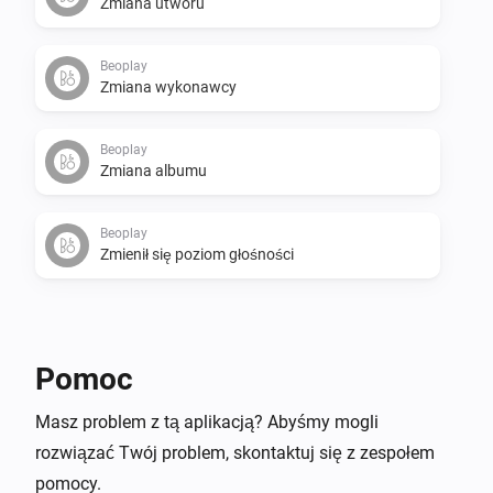
Zmiana utworu
Beoplay
Zmiana wykonawcy
Beoplay
Zmiana albumu
Beoplay
Zmienił się poziom głośności
Oraz...
Beoplay
Pomoc
odtwarza
Masz problem z tą aplikacją? Abyśmy mogli
rozwiązać Twój problem, skontaktuj się z zespołem
Wtedy...
pomocy.