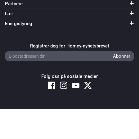
Partnere
Lær
Energistyring
Registrer deg for Homey-nyhetsbrevet
Følg oss på sosiale medier
Copyright © 2026 Athom B.V. – All rights reserved
Privacy and Cookie Notice
|
Terms and Conditions