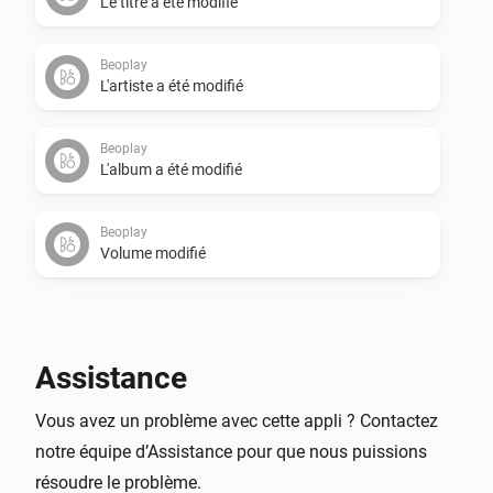
Le titre a été modifié
Beoplay
L'artiste a été modifié
Beoplay
L'album a été modifié
Beoplay
Volume modifié
Et...
Beoplay
Assistance
Est en cours de lecture
Vous avez un problème avec cette appli ? Contactez
notre équipe d’Assistance pour que nous puissions
Alors...
résoudre le problème.