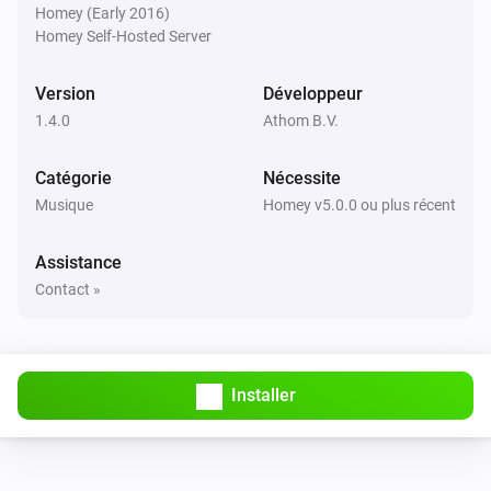
Homey (Early 2016)
Beoplay
i
Homey Self-Hosted Server
Définir le volume relatif
%
Version
Développeur
Beoplay
Définir la source sur
1.4.0
Athom B.V.
Source
Catégorie
Nécessite
Musique
Homey v5.0.0 ou plus récent
Assistance
Contact »
Installer