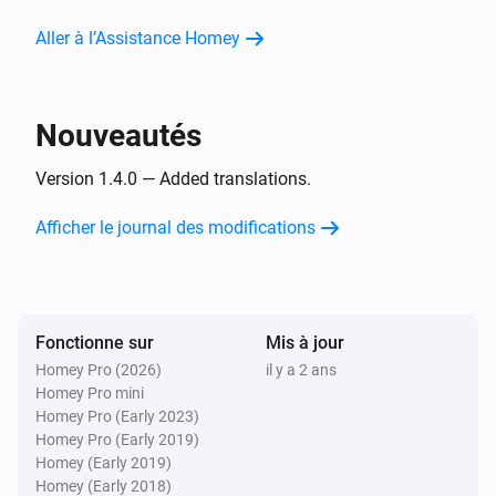
Beoplay
Lire
Aller à l’Assistance Homey
Beoplay
Pause
Nouveautés
Version 1.4.0 — Added translations.
Beoplay
Alterner Lire/Pause
Afficher le journal des modifications
Beoplay
Suivant
Fonctionne sur
Mis à jour
Beoplay
Précédent
Homey Pro (2026)
il y a 2 ans
Homey Pro mini
Homey Pro (Early 2023)
Beoplay
Homey Pro (Early 2019)
Définir le volume sur
%
Homey (Early 2019)
Homey (Early 2018)