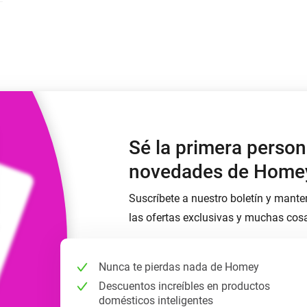
Moods
os.
Elige o crea preajustes de iluminación.
ompras
o y Homey Self-Hosted Server.
nteligentes adecuados para ti.
Adaptador de Ethernet
de Homey Pro
tividad
eis
Conéctate por cable a tu red
Ethernet.
Sé la primera person
novedades de Home
Suscríbete a nuestro boletín y mante
las ofertas exclusivas y muchas cos
Nunca te pierdas nada de Homey
Descuentos increíbles en productos
domésticos inteligentes