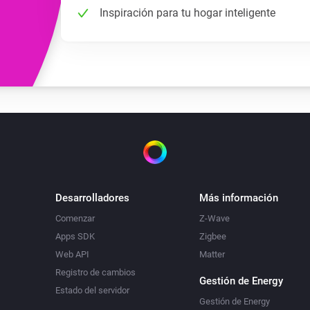
Inspiración para tu hogar inteligente
Desarrolladores
Más información
Comenzar
Z-Wave
Apps SDK
Zigbee
Web API
Matter
Registro de cambios
Gestión de Energy
Estado del servidor
Gestión de Energy