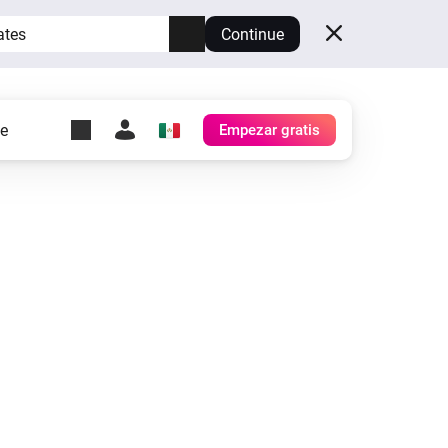
ates
Continue
te
Empezar gratis
y Self-Hosted Server
es
tu propio Homey.
h
Self-Hosted Server
Ejecuta Homey en tu
hardware.