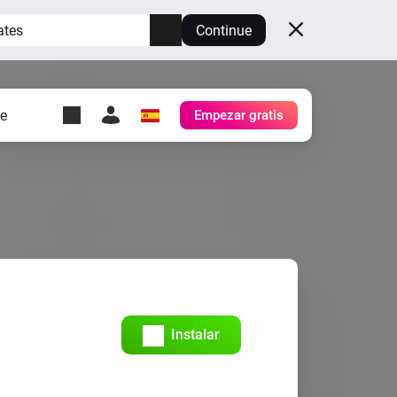
ates
Continue
te
Empezar gratis
y Self-Hosted Server
es
tu propio Homey.
h
Self-Hosted Server
Ejecuta Homey en tu
hardware.
Instalar