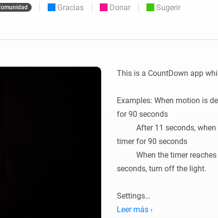
Moods
Gracias
Donar
Sugerir
Comunidad
os.
Elige o crea preajustes de iluminación.
ompras
o y Homey Self-Hosted Server.
nteligentes adecuados para ti.
Adaptador de Ethernet
de Homey Pro
tividad
eis
Conéctate por cable a tu red
Ethernet.
This is a CountDown app which
Examples: When motion is detec
for 90 seconds

	  After 11 seconds, when mo
timer for 90 seconds

	  When the timer reaches 0,
seconds, turn off the light.

Settings

Leer más ›