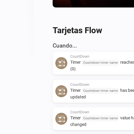
Tarjetas Flow
Cuando...
CountDown
Timer
reaches
Countdown timer name
(0)
CountDown
Timer
has be
Countdown timer name
updated
CountDown
Timer
value h
Countdown timer name
changed