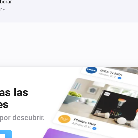
borar
Acknowledgement

r »
The CountDown timer is heavil
BetterLogic app.

SDK3 rewrite was mainly done
The Condition card was sugge
GeurtDijker

as las
The Start/Stop triggers card
es
Import / Export code by Patri
or descubrir.
The trigger/condition combina
suggested by YvesGeffens
