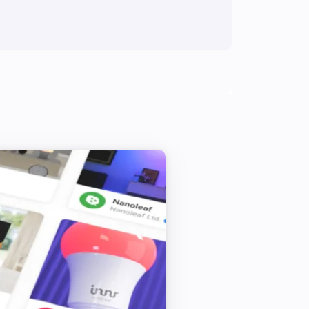
y influenced and inspired by the 
 by Arie J. Godschalk

sted (and code provided) by 
s were suggested by MarkSwift

ck Sannes

tion for checking a value was 