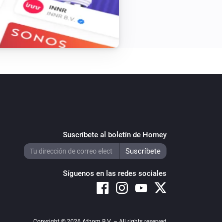
es in settings menu was provided by 
ions was coded by Petter Alstermark

a donation to support development

Suscríbete al boletín de Homey
Síguenos en las redes sociales
Copyright © 2026 Athom B.V. – All rights reserved