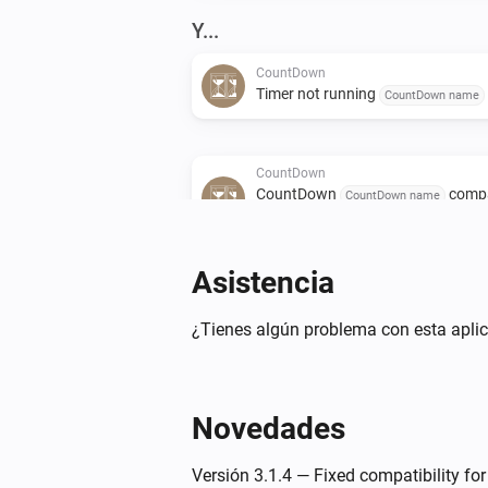
Y...
CountDown
Timer not running
CountDown name
CountDown
CountDown
comp
CountDown name
above
value
seconds
Asistencia
Entonces...
CountDown
¿Tienes algún problema con esta aplic
Start countdown timer
wit
name
seconds
Novedades
CountDown
Stop countdown timer
name
Versión 3.1.4 — Fixed compatibility for