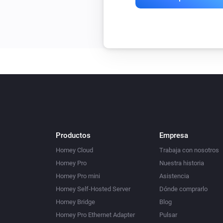
Productos
Empresa
Homey Cloud
Trabaja con nosotros
Homey Pro
Nuestra historia
Homey Pro mini
Asistencia
Homey Self-Hosted Server
Dónde comprarlo
Homey Bridge
Blog
Homey Pro Ethernet Adapter
Pulsar