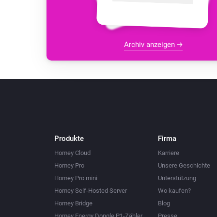
Archiv anzeigen
Produkte
Firma
Homey Cloud
Karriere
Homey Pro
Unsere Geschichte
Homey Pro mini
Unterstützung
Homey Self-Hosted Server
Wo kaufen?
Homey Bridge
Blog
Homey Energy Dongle P1-Zähler
Presse