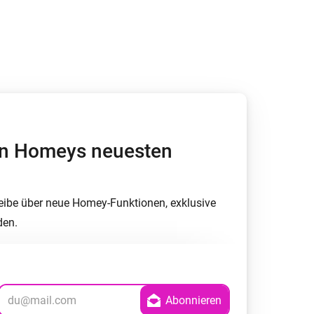
Homey Pro
Ethernet Adapter
Stelle eine Verbindung mit
deinem Ethernet-Netzwerk
her.
von Homeys neuesten
eibe über neue Homey-Funktionen, exklusive
den.