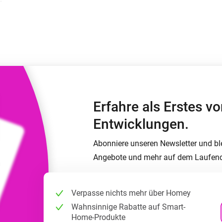
Moods
ashboards.
Wähle oder erstelle Voreinstellungen für die
en
Beleuchtung.
 und Homey Self-Hosted Server.
rt-Home-Geräte für Sie.
Homey Energy Dongle
kabellose
Überwachen Sie den
 sechs
Stromverbrauch Ihres
Hauses in Echtzeit.
Erfahre als Erstes 
Entwicklungen.
Abonniere unseren Newsletter und bl
Angebote und mehr auf dem Laufen
Verpasse nichts mehr über Homey
Wahnsinnige Rabatte auf Smart-
Home-Produkte