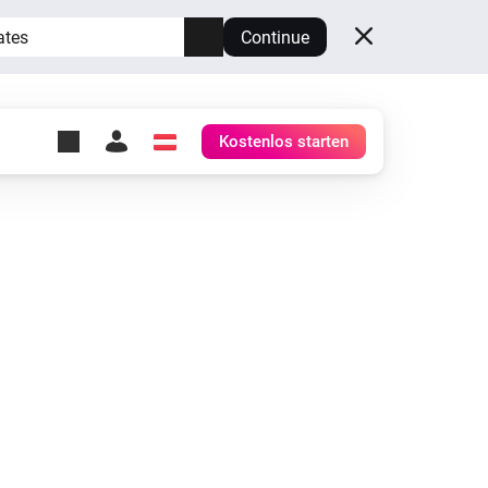
ates
Continue
Kostenlos starten
y Self-Hosted Server
ge
deinen eigenen Homey.
h
Self-Hosted Server
Lass Homey auf deiner
Hardware laufen.