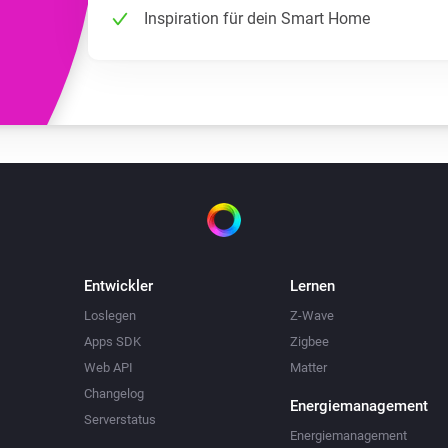
Inspiration für dein Smart Home
Entwickler
Lernen
Loslegen
Z-Wave
Apps SDK
Zigbee
Web API
Matter
Changelog
Energiemanagement
Serverstatus
Energiemanagement